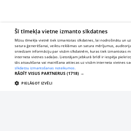
Šī tīmekļa vietne izmanto sīkdatnes
Mūsu tīmekļa vietnē tiek izmantotas sīkdatnes, lai nodrošinātu un u
satura ģenerēšanai, veiktu reklāmas un satura mērījumus, auditorij
sniedzam informāciju par visām sīkdatnēm, kuras tiek izmantotas mū
interneta vietnes sadaļas. Lietotājam jebkurā brīdī ir iespēja piekrist
tās atsaukšana vai mainīšana attiecas uz visām interneta vietnes s
sīkdatņu izmantošanas noteikumos.
RĀDĪT VISUS PARTNERUS
(1718) →
PIELĀGOT IZVĒLI
TEHNISKĀS/OBLIGĀTĀS
STATISTIKAS
M
Tehniskās/
Tehniskās/obligātās sīkdatnes nepieciešamas, lai lietotājs varētu brīvi apm