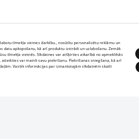
zlabotu tīmekļa vietnes darbību., nosūtītu personalizētu reklāmu un
as datu apkopošanu, kā arī produktu izstrādi un uzlabošanu. Zemāk
su tīmekļa vietnēs. Sīkdatnes var atšķirties atkarībā no apmeklētās
, atteikties vai mainīt savu piekrišanu. Piekrišanas sniegšana, kā arī
adaļām. Vairāk informācijas par izmantotajām sīkdatnēm skatīt
ĒRĶĒŠANA
FUNKCIONĀLĀS
NEKLASIFICĒTĀS
Reproduction, o
obligātās
Statistikas
Mērķēšana
Funkcionālās
Neklasificētās
parts or the i
parts of informa
eklēt un pārlūkot tīmekļa vietni un izmantot tās piedāvātās iespējas. Bez šīm sīkdatnēm 