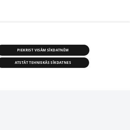
PIEKRIST VISĀM SĪKDATNĒM
ATSTĀT TEHNISKĀS SĪKDATNES
r distribution of 1188 database, its
nformation contained in the database, or
tion in any form is strictly prohibited.
tīmekļa vietne nevarēs pilnvērtīgi darboties un sniegt