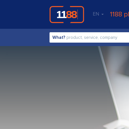
1188 p
EN
What?