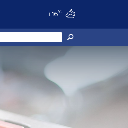
°C
+16