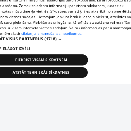
āmas un satura mērījumus, auditorijas datu apkopošanu, kā arī produktu izst
zlabošanu. Zemāk sniedzam informāciju par visām sīkdatnēm, kuras tiek
ntotas mūsu tīmekļa vietnēs. Sīkdatnes var atšķirties atkarībā no apmeklētā
rneta vietnes sadaļas. Lietotājam jebkurā brīdī ir iespēja piekrist, atteikties va
īt savu piekrišanu. Piekrišanas sniegšana, kā arī tās atsaukšana vai mainīša
ecas uz visām interneta vietnes sadaļām. Vairāk informācijas par izmantotaj
atnēm skatīt
sīkdatņu izmantošanas noteikumos.
ĪT VISUS PARTNERUS
(1718) →
PIELĀGOT IZVĒLI
PIEKRIST VISĀM SĪKDATNĒM
ATSTĀT TEHNISKĀS SĪKDATNES
TEHNISKĀS/OBLIGĀTĀS
STATISTIKAS
MĒRĶĒŠANA
FUNKCIONĀLĀS
NEKLASIFICĒTĀS
ehniskās/obligātās
Statistikas
Mērķēšana
Funkcionālās
Neklasificēt