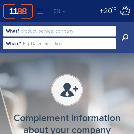
°C
+20
EN
What?
Where?
Complement information
about your company