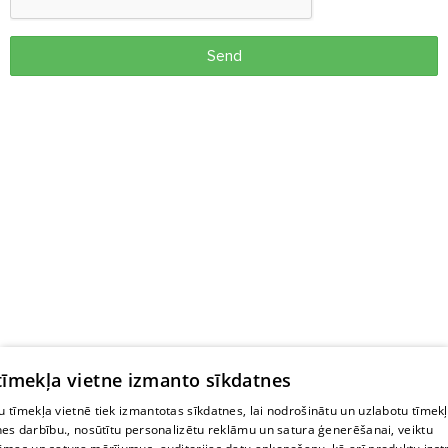
Send
 tīmekļa vietne izmanto sīkdatnes
 tīmekļa vietnē tiek izmantotas sīkdatnes, lai nodrošinātu un uzlabotu tīmek
nes darbību., nosūtītu personalizētu reklāmu un satura ģenerēšanai, veiktu