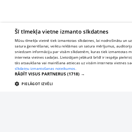
Šī tīmekļa vietne izmanto sīkdatnes
Mūsu tīmekļa vietnē tiek izmantotas sīkdatnes, lai nodrošinātu un u
satura ģenerēšanai, veiktu reklāmas un satura mērījumus, auditorij
sniedzam informāciju par visām sīkdatnēm, kuras tiek izmantotas mū
interneta vietnes sadaļas. Lietotājam jebkurā brīdī ir iespēja piekrist
tās atsaukšana vai mainīšana attiecas uz visām interneta vietnes s
sīkdatņu izmantošanas noteikumos.
RĀDĪT VISUS PARTNERUS
(1718) →
PIELĀGOT IZVĒLI
TEHNISKĀS/OBLIGĀTĀS
STATISTIKAS
M
Tehniskās/
Tehniskās/obligātās sīkdatnes nepieciešamas, lai lietotājs varētu brīvi apm