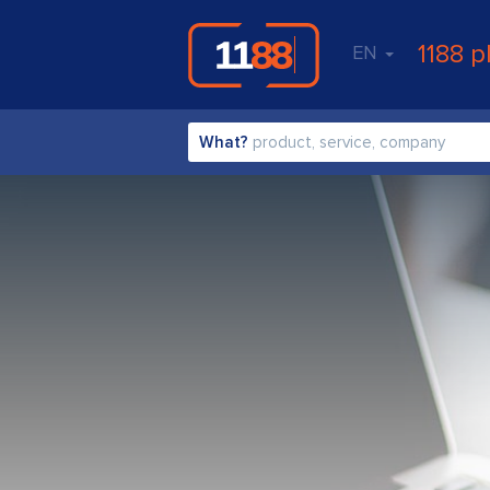
1188 p
EN
What?