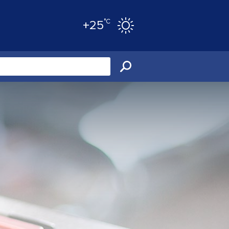
°C
+25