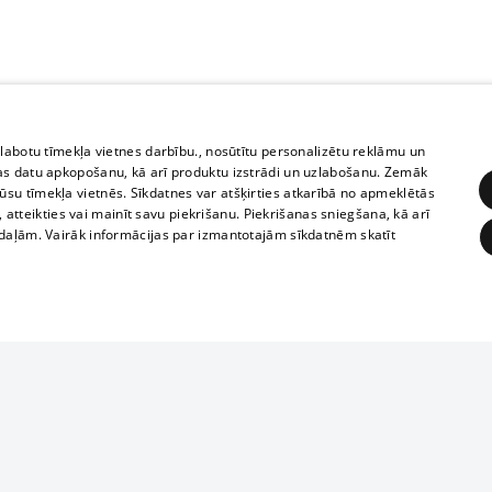
zlabotu tīmekļa vietnes darbību., nosūtītu personalizētu reklāmu un
as datu apkopošanu, kā arī produktu izstrādi un uzlabošanu. Zemāk
su tīmekļa vietnēs. Sīkdatnes var atšķirties atkarībā no apmeklētās
, atteikties vai mainīt savu piekrišanu. Piekrišanas sniegšana, kā arī
adaļām. Vairāk informācijas par izmantotajām sīkdatnēm skatīt
ĒRĶĒŠANA
FUNKCIONĀLĀS
NEKLASIFICĒTĀS
Reproduction, o
obligātās
Statistikas
Mērķēšana
Funkcionālās
Neklasificētās
parts or the i
parts of informa
eklēt un pārlūkot tīmekļa vietni un izmantot tās piedāvātās iespējas. Bez šīm sīkdatnēm 