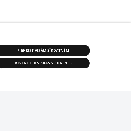
PIEKRIST VISĀM SĪKDATNĒM
ATSTĀT TEHNISKĀS SĪKDATNES
r distribution of 1188 database, its
nformation contained in the database, or
tion in any form is strictly prohibited.
tīmekļa vietne nevarēs pilnvērtīgi darboties un sniegt