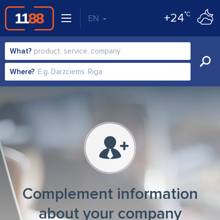
°C
+24
EN
What?
Where?
Complement information
about your company