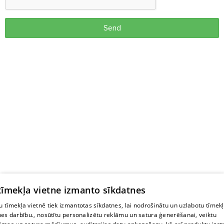
Send
 tīmekļa vietne izmanto sīkdatnes
 tīmekļa vietnē tiek izmantotas sīkdatnes, lai nodrošinātu un uzlabotu tīmek
nes darbību., nosūtītu personalizētu reklāmu un satura ģenerēšanai, veiktu