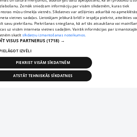
āmas un satura mērījumus, auditorijas datu apkopošanu, kā arī produktu izst
zlabošanu. Zemāk sniedzam informāciju par visām sīkdatnēm, kuras tiek
ntotas mūsu tīmekļa vietnēs. Sīkdatnes var atšķirties atkarībā no apmeklētā
rneta vietnes sadaļas. Lietotājam jebkurā brīdī ir iespēja piekrist, atteikties va
īt savu piekrišanu. Piekrišanas sniegšana, kā arī tās atsaukšana vai mainīša
ecas uz visām interneta vietnes sadaļām. Vairāk informācijas par izmantotaj
atnēm skatīt
sīkdatņu izmantošanas noteikumos.
ĪT VISUS PARTNERUS
(1718) →
PIELĀGOT IZVĒLI
PIEKRIST VISĀM SĪKDATNĒM
ATSTĀT TEHNISKĀS SĪKDATNES
TEHNISKĀS/OBLIGĀTĀS
STATISTIKAS
MĒRĶĒŠANA
FUNKCIONĀLĀS
NEKLASIFICĒTĀS
ehniskās/obligātās
Statistikas
Mērķēšana
Funkcionālās
Neklasificēt