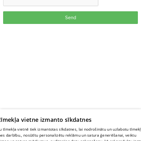
Send
 tīmekļa vietne izmanto sīkdatnes
 tīmekļa vietnē tiek izmantotas sīkdatnes, lai nodrošinātu un uzlabotu tīmek
nes darbību., nosūtītu personalizētu reklāmu un satura ģenerēšanai, veiktu