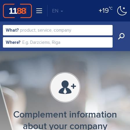
°C
+19
EN
What?
Where?
Complement information
about your company