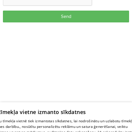
Send
 tīmekļa vietne izmanto sīkdatnes
 tīmekļa vietnē tiek izmantotas sīkdatnes, lai nodrošinātu un uzlabotu tīmek
nes darbību., nosūtītu personalizētu reklāmu un satura ģenerēšanai, veiktu