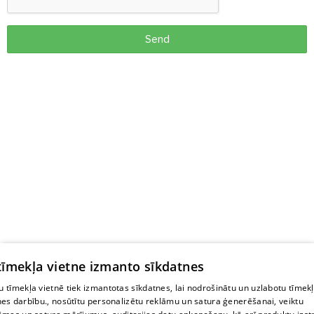
Send
 tīmekļa vietne izmanto sīkdatnes
 tīmekļa vietnē tiek izmantotas sīkdatnes, lai nodrošinātu un uzlabotu tīmek
nes darbību., nosūtītu personalizētu reklāmu un satura ģenerēšanai, veiktu