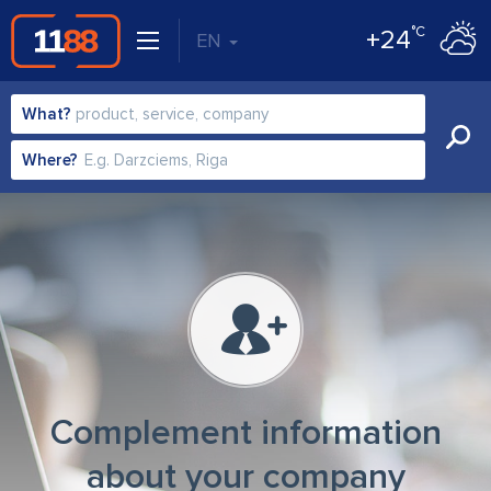
°C
+24
EN
What?
Where?
Complement information
about your company