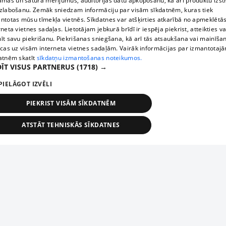
āmas un satura mērījumus, auditorijas datu apkopošanu, kā arī produktu izst
zlabošanu. Zemāk sniedzam informāciju par visām sīkdatnēm, kuras tiek
ntotas mūsu tīmekļa vietnēs. Sīkdatnes var atšķirties atkarībā no apmeklētā
rneta vietnes sadaļas. Lietotājam jebkurā brīdī ir iespēja piekrist, atteikties va
īt savu piekrišanu. Piekrišanas sniegšana, kā arī tās atsaukšana vai mainīša
ecas uz visām interneta vietnes sadaļām. Vairāk informācijas par izmantotaj
atnēm skatīt
sīkdatņu izmantošanas noteikumos.
ĪT VISUS PARTNERUS
(1718) →
PIELĀGOT IZVĒLI
PIEKRIST VISĀM SĪKDATNĒM
ATSTĀT TEHNISKĀS SĪKDATNES
TEHNISKĀS/OBLIGĀTĀS
STATISTIKAS
MĒRĶĒŠANA
FUNKCIONĀLĀS
NEKLASIFICĒTĀS
ehniskās/obligātās
Statistikas
Mērķēšana
Funkcionālās
Neklasificēt