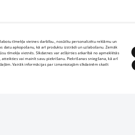
zlabotu tīmekļa vietnes darbību., nosūtītu personalizētu reklāmu un
as datu apkopošanu, kā arī produktu izstrādi un uzlabošanu. Zemāk
su tīmekļa vietnēs. Sīkdatnes var atšķirties atkarībā no apmeklētās
, atteikties vai mainīt savu piekrišanu. Piekrišanas sniegšana, kā arī
adaļām. Vairāk informācijas par izmantotajām sīkdatnēm skatīt
ĒRĶĒŠANA
FUNKCIONĀLĀS
NEKLASIFICĒTĀS
Reproduction, o
obligātās
Statistikas
Mērķēšana
Funkcionālās
Neklasificētās
parts or the i
parts of informa
eklēt un pārlūkot tīmekļa vietni un izmantot tās piedāvātās iespējas. Bez šīm sīkdatnēm 