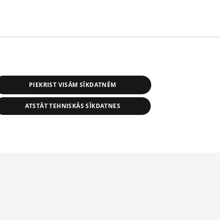
PIEKRIST VISĀM SĪKDATNĒM
ATSTĀT TEHNISKĀS SĪKDATNES
r distribution of 1188 database, its
nformation contained in the database, or
tion in any form is strictly prohibited.
tīmekļa vietne nevarēs pilnvērtīgi darboties un sniegt