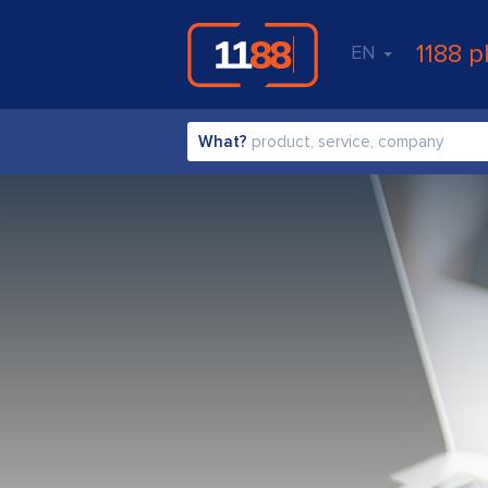
1188 p
EN
What?