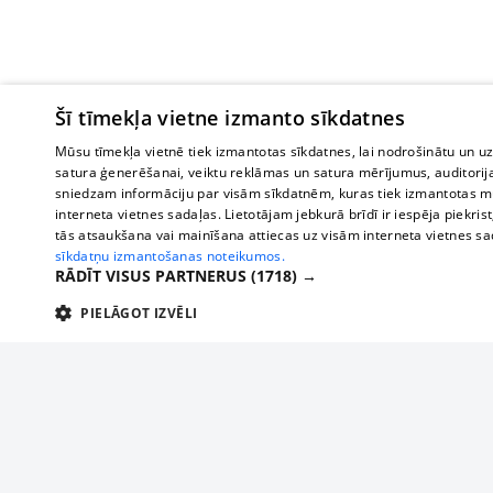
Šī tīmekļa vietne izmanto sīkdatnes
Mūsu tīmekļa vietnē tiek izmantotas sīkdatnes, lai nodrošinātu un u
satura ģenerēšanai, veiktu reklāmas un satura mērījumus, auditorij
sniedzam informāciju par visām sīkdatnēm, kuras tiek izmantotas mū
interneta vietnes sadaļas. Lietotājam jebkurā brīdī ir iespēja piekrist
tās atsaukšana vai mainīšana attiecas uz visām interneta vietnes s
sīkdatņu izmantošanas noteikumos.
RĀDĪT VISUS PARTNERUS
(1718) →
PIELĀGOT IZVĒLI
TEHNISKĀS/OBLIGĀTĀS
STATISTIKAS
M
Tehniskās/
Tehniskās/obligātās sīkdatnes nepieciešamas, lai lietotājs varētu brīvi apm