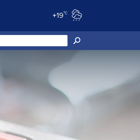
°C
+19