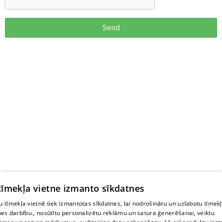
Send
 tīmekļa vietne izmanto sīkdatnes
 tīmekļa vietnē tiek izmantotas sīkdatnes, lai nodrošinātu un uzlabotu tīmek
nes darbību., nosūtītu personalizētu reklāmu un satura ģenerēšanai, veiktu