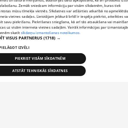
āmas un satura mērījumus, auditorijas datu apkopošanu, kā arī produktu izst
zlabošanu. Zemāk sniedzam informāciju par visām sīkdatnēm, kuras tiek
ntotas mūsu tīmekļa vietnēs. Sīkdatnes var atšķirties atkarībā no apmeklētā
rneta vietnes sadaļas. Lietotājam jebkurā brīdī ir iespēja piekrist, atteikties va
īt savu piekrišanu. Piekrišanas sniegšana, kā arī tās atsaukšana vai mainīša
ecas uz visām interneta vietnes sadaļām. Vairāk informācijas par izmantotaj
atnēm skatīt
sīkdatņu izmantošanas noteikumos.
ĪT VISUS PARTNERUS
(1718) →
PIELĀGOT IZVĒLI
PIEKRIST VISĀM SĪKDATNĒM
ATSTĀT TEHNISKĀS SĪKDATNES
TEHNISKĀS/OBLIGĀTĀS
STATISTIKAS
MĒRĶĒŠANA
FUNKCIONĀLĀS
NEKLASIFICĒTĀS
ehniskās/obligātās
Statistikas
Mērķēšana
Funkcionālās
Neklasificēt