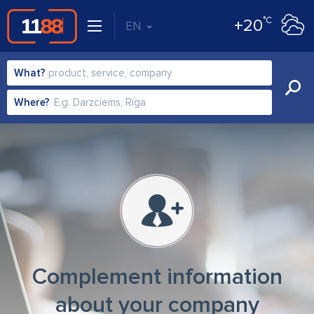
°C
+20
EN
What?
Where?
Complement information
about your company