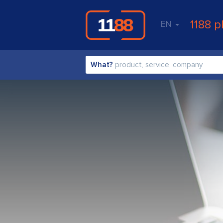
1188 p
EN
What?