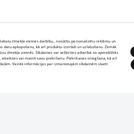
zlabotu tīmekļa vietnes darbību., nosūtītu personalizētu reklāmu un
as datu apkopošanu, kā arī produktu izstrādi un uzlabošanu. Zemāk
su tīmekļa vietnēs. Sīkdatnes var atšķirties atkarībā no apmeklētās
, atteikties vai mainīt savu piekrišanu. Piekrišanas sniegšana, kā arī
adaļām. Vairāk informācijas par izmantotajām sīkdatnēm skatīt
ĒRĶĒŠANA
FUNKCIONĀLĀS
NEKLASIFICĒTĀS
Reproduction, o
obligātās
Statistikas
Mērķēšana
Funkcionālās
Neklasificētās
parts or the i
parts of informa
eklēt un pārlūkot tīmekļa vietni un izmantot tās piedāvātās iespējas. Bez šīm sīkdatnēm 