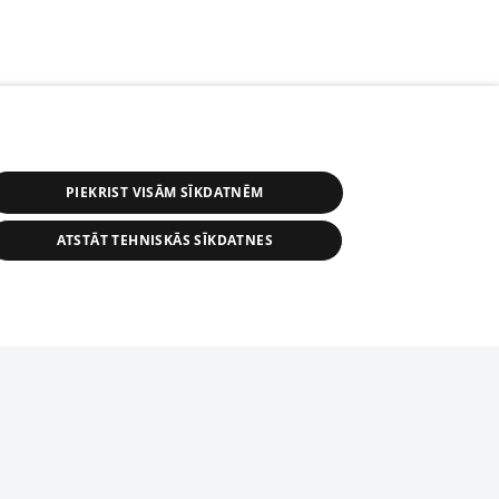
PIEKRIST VISĀM SĪKDATNĒM
ATSTĀT TEHNISKĀS SĪKDATNES
r distribution of 1188 database, its
nformation contained in the database, or
tion in any form is strictly prohibited.
tīmekļa vietne nevarēs pilnvērtīgi darboties un sniegt