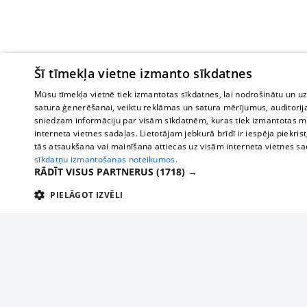
Šī tīmekļa vietne izmanto sīkdatnes
Mūsu tīmekļa vietnē tiek izmantotas sīkdatnes, lai nodrošinātu un u
satura ģenerēšanai, veiktu reklāmas un satura mērījumus, auditorij
sniedzam informāciju par visām sīkdatnēm, kuras tiek izmantotas mū
interneta vietnes sadaļas. Lietotājam jebkurā brīdī ir iespēja piekrist
tās atsaukšana vai mainīšana attiecas uz visām interneta vietnes s
sīkdatņu izmantošanas noteikumos.
RĀDĪT VISUS PARTNERUS
(1718) →
PIELĀGOT IZVĒLI
TEHNISKĀS/OBLIGĀTĀS
STATISTIKAS
M
Tehniskās/
Tehniskās/obligātās sīkdatnes nepieciešamas, lai lietotājs varētu brīvi apm