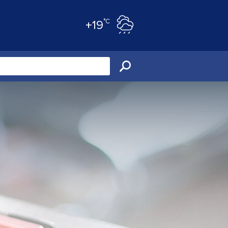
°C
+19