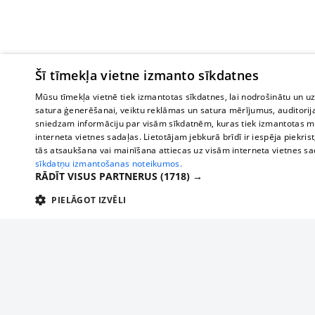
Šī tīmekļa vietne izmanto sīkdatnes
Mūsu tīmekļa vietnē tiek izmantotas sīkdatnes, lai nodrošinātu un u
satura ģenerēšanai, veiktu reklāmas un satura mērījumus, auditorij
sniedzam informāciju par visām sīkdatnēm, kuras tiek izmantotas mū
interneta vietnes sadaļas. Lietotājam jebkurā brīdī ir iespēja piekrist
tās atsaukšana vai mainīšana attiecas uz visām interneta vietnes s
sīkdatņu izmantošanas noteikumos.
RĀDĪT VISUS PARTNERUS
(1718) →
PIELĀGOT IZVĒLI
TEHNISKĀS/OBLIGĀTĀS
STATISTIKAS
M
Tehniskās/
Tehniskās/obligātās sīkdatnes nepieciešamas, lai lietotājs varētu brīvi apm