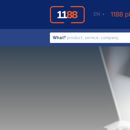
1188 p
EN
What?