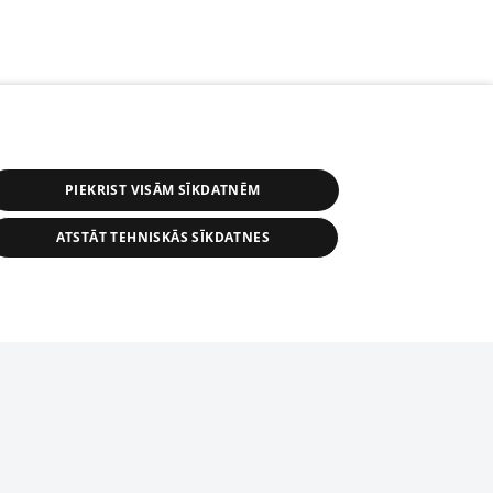
PIEKRIST VISĀM SĪKDATNĒM
ATSTĀT TEHNISKĀS SĪKDATNES
r distribution of 1188 database, its
nformation contained in the database, or
tion in any form is strictly prohibited.
tīmekļa vietne nevarēs pilnvērtīgi darboties un sniegt