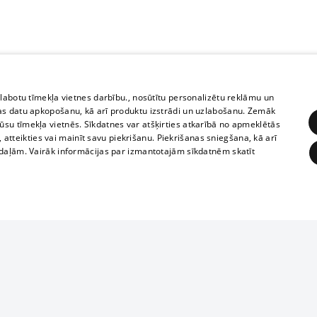
zlabotu tīmekļa vietnes darbību., nosūtītu personalizētu reklāmu un
as datu apkopošanu, kā arī produktu izstrādi un uzlabošanu. Zemāk
su tīmekļa vietnēs. Sīkdatnes var atšķirties atkarībā no apmeklētās
, atteikties vai mainīt savu piekrišanu. Piekrišanas sniegšana, kā arī
adaļām. Vairāk informācijas par izmantotajām sīkdatnēm skatīt
ĒRĶĒŠANA
FUNKCIONĀLĀS
NEKLASIFICĒTĀS
Reproduction, o
obligātās
Statistikas
Mērķēšana
Funkcionālās
Neklasificētās
parts or the i
parts of informa
eklēt un pārlūkot tīmekļa vietni un izmantot tās piedāvātās iespējas. Bez šīm sīkdatnēm 