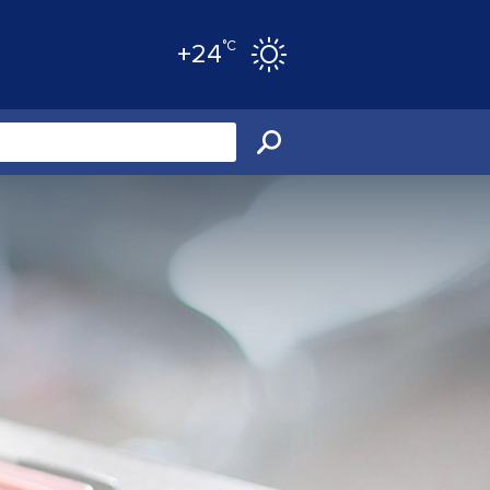
°C
+24