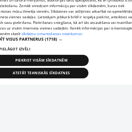
āmas un satura mērījumus, auditorijas datu apkopošanu, kā arī produktu izst
zlabošanu. Zemāk sniedzam informāciju par visām sīkdatnēm, kuras tiek
ntotas mūsu tīmekļa vietnēs. Sīkdatnes var atšķirties atkarībā no apmeklētā
rneta vietnes sadaļas. Lietotājam jebkurā brīdī ir iespēja piekrist, atteikties va
īt savu piekrišanu. Piekrišanas sniegšana, kā arī tās atsaukšana vai mainīša
ecas uz visām interneta vietnes sadaļām. Vairāk informācijas par izmantotaj
atnēm skatīt
sīkdatņu izmantošanas noteikumos.
ĪT VISUS PARTNERUS
(1718) →
PIELĀGOT IZVĒLI
PIEKRIST VISĀM SĪKDATNĒM
ATSTĀT TEHNISKĀS SĪKDATNES
TEHNISKĀS/OBLIGĀTĀS
STATISTIKAS
MĒRĶĒŠANA
FUNKCIONĀLĀS
NEKLASIFICĒTĀS
ehniskās/obligātās
Statistikas
Mērķēšana
Funkcionālās
Neklasificēt