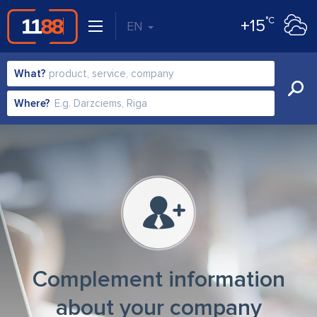
°C
+15
EN
What?
Where?
Complement information
about your company