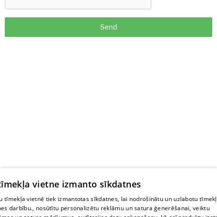
Send
 tīmekļa vietne izmanto sīkdatnes
 tīmekļa vietnē tiek izmantotas sīkdatnes, lai nodrošinātu un uzlabotu tīmek
nes darbību., nosūtītu personalizētu reklāmu un satura ģenerēšanai, veiktu