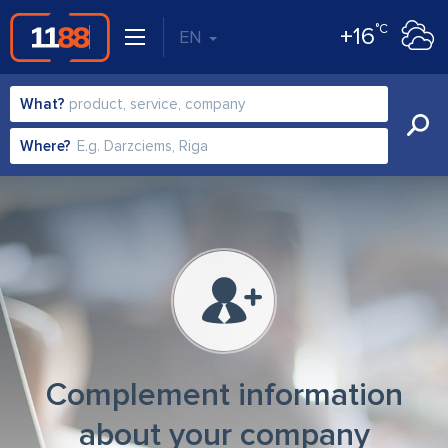
°C
+16
EN
What?
Where?
Complement information
about your company