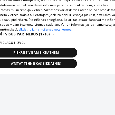
āmas un satura mērījumus, auditorijas datu apkopošanu, kā arī produktu izst
zlabošanu. Zemāk sniedzam informāciju par visām sīkdatnēm, kuras tiek
ntotas mūsu tīmekļa vietnēs. Sīkdatnes var atšķirties atkarībā no apmeklētā
rneta vietnes sadaļas. Lietotājam jebkurā brīdī ir iespēja piekrist, atteikties va
īt savu piekrišanu. Piekrišanas sniegšana, kā arī tās atsaukšana vai mainīša
ecas uz visām interneta vietnes sadaļām. Vairāk informācijas par izmantotaj
atnēm skatīt
sīkdatņu izmantošanas noteikumos.
ĪT VISUS PARTNERUS
(1718) →
PIELĀGOT IZVĒLI
PIEKRIST VISĀM SĪKDATNĒM
ATSTĀT TEHNISKĀS SĪKDATNES
TEHNISKĀS/OBLIGĀTĀS
STATISTIKAS
MĒRĶĒŠANA
FUNKCIONĀLĀS
NEKLASIFICĒTĀS
ehniskās/obligātās
Statistikas
Mērķēšana
Funkcionālās
Neklasificēt