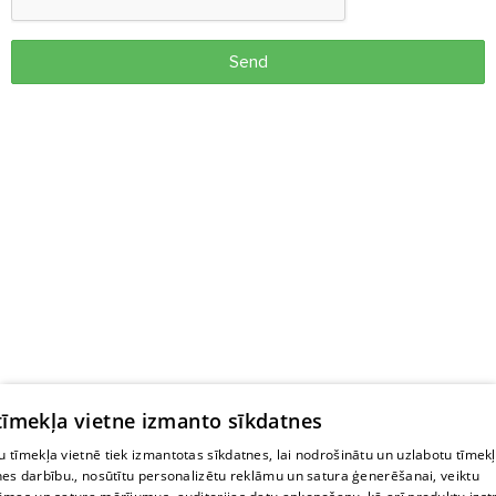
Send
 tīmekļa vietne izmanto sīkdatnes
 tīmekļa vietnē tiek izmantotas sīkdatnes, lai nodrošinātu un uzlabotu tīmek
nes darbību., nosūtītu personalizētu reklāmu un satura ģenerēšanai, veiktu