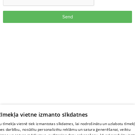
Send
 tīmekļa vietne izmanto sīkdatnes
 tīmekļa vietnē tiek izmantotas sīkdatnes, lai nodrošinātu un uzlabotu tīmek
nes darbību., nosūtītu personalizētu reklāmu un satura ģenerēšanai, veiktu