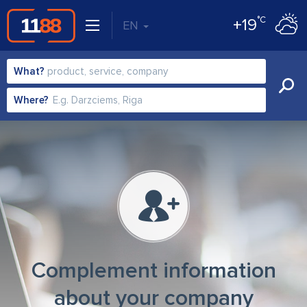
°C
+19
EN
What?
Where?
Complement information
about your company