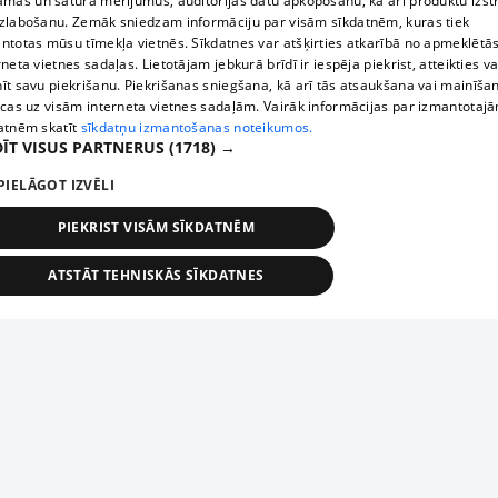
āmas un satura mērījumus, auditorijas datu apkopošanu, kā arī produktu izst
zlabošanu. Zemāk sniedzam informāciju par visām sīkdatnēm, kuras tiek
ntotas mūsu tīmekļa vietnēs. Sīkdatnes var atšķirties atkarībā no apmeklētā
rneta vietnes sadaļas. Lietotājam jebkurā brīdī ir iespēja piekrist, atteikties va
īt savu piekrišanu. Piekrišanas sniegšana, kā arī tās atsaukšana vai mainīša
ecas uz visām interneta vietnes sadaļām. Vairāk informācijas par izmantotaj
atnēm skatīt
sīkdatņu izmantošanas noteikumos.
ĪT VISUS PARTNERUS
(1718) →
PIELĀGOT IZVĒLI
PIEKRIST VISĀM SĪKDATNĒM
ATSTĀT TEHNISKĀS SĪKDATNES
TEHNISKĀS/OBLIGĀTĀS
STATISTIKAS
MĒRĶĒŠANA
FUNKCIONĀLĀS
NEKLASIFICĒTĀS
ehniskās/obligātās
Statistikas
Mērķēšana
Funkcionālās
Neklasificēt