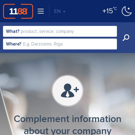
°C
+15
EN
What?
Where?
Complement information
about your company