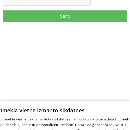
Send
 tīmekļa vietne izmanto sīkdatnes
 tīmekļa vietnē tiek izmantotas sīkdatnes, lai nodrošinātu un uzlabotu tīmek
nes darbību., nosūtītu personalizētu reklāmu un satura ģenerēšanai, veiktu