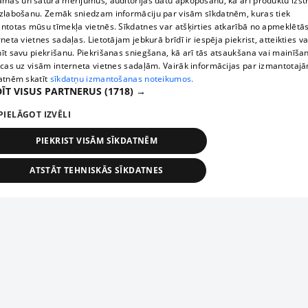
āmas un satura mērījumus, auditorijas datu apkopošanu, kā arī produktu izst
zlabošanu. Zemāk sniedzam informāciju par visām sīkdatnēm, kuras tiek
ntotas mūsu tīmekļa vietnēs. Sīkdatnes var atšķirties atkarībā no apmeklētā
rneta vietnes sadaļas. Lietotājam jebkurā brīdī ir iespēja piekrist, atteikties va
īt savu piekrišanu. Piekrišanas sniegšana, kā arī tās atsaukšana vai mainīša
ecas uz visām interneta vietnes sadaļām. Vairāk informācijas par izmantotaj
atnēm skatīt
sīkdatņu izmantošanas noteikumos.
ĪT VISUS PARTNERUS
(1718) →
PIELĀGOT IZVĒLI
PIEKRIST VISĀM SĪKDATNĒM
ATSTĀT TEHNISKĀS SĪKDATNES
TEHNISKĀS/OBLIGĀTĀS
STATISTIKAS
MĒRĶĒŠANA
FUNKCIONĀLĀS
NEKLASIFICĒTĀS
ehniskās/obligātās
Statistikas
Mērķēšana
Funkcionālās
Neklasificēt