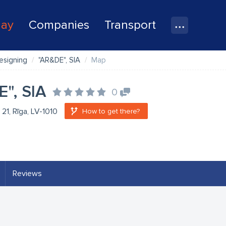
lay
Companies
Transport
esigning
"AR&DE", SIA
Map
", SIA
0
 21, Rīga, LV-1010
How to get there?
Reviews