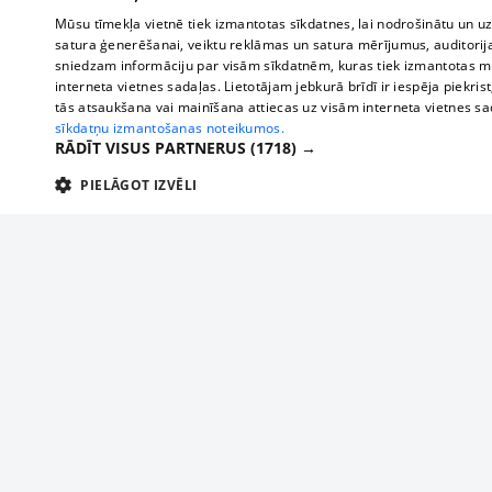
Mūsu tīmekļa vietnē tiek izmantotas sīkdatnes, lai nodrošinātu un u
satura ģenerēšanai, veiktu reklāmas un satura mērījumus, auditorij
sniedzam informāciju par visām sīkdatnēm, kuras tiek izmantotas mū
interneta vietnes sadaļas. Lietotājam jebkurā brīdī ir iespēja piekrist
tās atsaukšana vai mainīšana attiecas uz visām interneta vietnes s
sīkdatņu izmantošanas noteikumos.
RĀDĪT VISUS PARTNERUS
(1718) →
PIELĀGOT IZVĒLI
TEHNISKĀS/OBLIGĀTĀS
STATISTIKAS
M
Tehniskās/
Tehniskās/obligātās sīkdatnes nepieciešamas, lai lietotājs varētu brīvi apm
lietotājam nepieciešamo informāciju.
About us
Compan
Nodrošinātājs
/
Darbības
Advertisement
Buses, t
Nosaukums
Apra
Domēns
ilgums
interna
For business
delfi-adid
delfi.lv
1 gads
Izdev
Bus tick
Tariffs
gdpr
measureadv.com
59
Šis s
Train ti