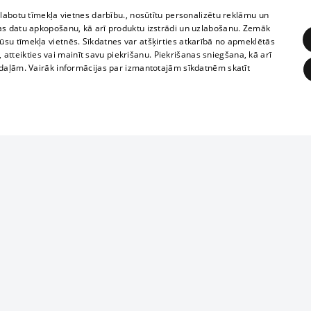
zlabotu tīmekļa vietnes darbību., nosūtītu personalizētu reklāmu un
as datu apkopošanu, kā arī produktu izstrādi un uzlabošanu. Zemāk
su tīmekļa vietnēs. Sīkdatnes var atšķirties atkarībā no apmeklētās
, atteikties vai mainīt savu piekrišanu. Piekrišanas sniegšana, kā arī
adaļām. Vairāk informācijas par izmantotajām sīkdatnēm skatīt
ĒRĶĒŠANA
FUNKCIONĀLĀS
NEKLASIFICĒTĀS
Reproduction, o
obligātās
Statistikas
Mērķēšana
Funkcionālās
Neklasificētās
parts or the i
parts of informa
eklēt un pārlūkot tīmekļa vietni un izmantot tās piedāvātās iespējas. Bez šīm sīkdatnēm 
Also automatic
ies
In the cinemas
of any materia
rains,
TV program
strictly forbid
ksts
tional schedules
website.
Contract rules
ēja norādītais identifikators
ets
360 Ziņas kontakti
īkfails tiek izmantots, lai saglabātu lietotāja piekrišanas statusu sīkdatnēm pašreizējā 
ckets