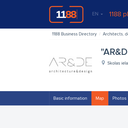
1188 p
EN
1188 Business Directory
Architects, d
"AR&DE
Skolas iela
Basic information
Map
Photos