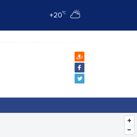
°C
+20