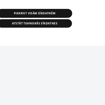
PIEKRIST VISĀM SĪKDATNĒM
ATSTĀT TEHNISKĀS SĪKDATNES
r distribution of 1188 database, its
nformation contained in the database, or
tion in any form is strictly prohibited.
tīmekļa vietne nevarēs pilnvērtīgi darboties un sniegt
 download is prohibited. Reproduction
l published on the website 1188 is
den without the editorial license of 1188
domēnā.