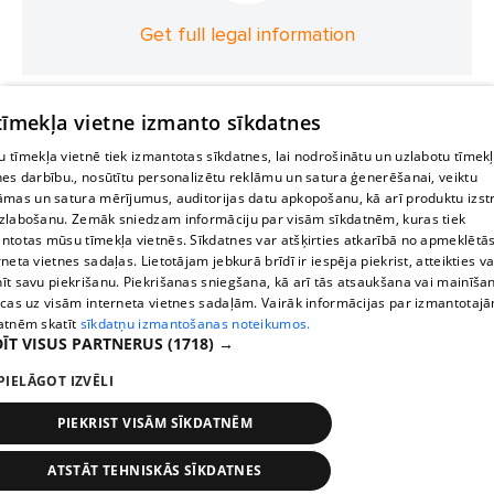
Get full legal information
 tīmekļa vietne izmanto sīkdatnes
 tīmekļa vietnē tiek izmantotas sīkdatnes, lai nodrošinātu un uzlabotu tīmek
nes darbību., nosūtītu personalizētu reklāmu un satura ģenerēšanai, veiktu
āmas un satura mērījumus, auditorijas datu apkopošanu, kā arī produktu izst
zlabošanu. Zemāk sniedzam informāciju par visām sīkdatnēm, kuras tiek
ntotas mūsu tīmekļa vietnēs. Sīkdatnes var atšķirties atkarībā no apmeklētā
rneta vietnes sadaļas. Lietotājam jebkurā brīdī ir iespēja piekrist, atteikties va
īt savu piekrišanu. Piekrišanas sniegšana, kā arī tās atsaukšana vai mainīša
ecas uz visām interneta vietnes sadaļām. Vairāk informācijas par izmantotaj
atnēm skatīt
sīkdatņu izmantošanas noteikumos.
ĪT VISUS PARTNERUS
(1718) →
PIELĀGOT IZVĒLI
PIEKRIST VISĀM SĪKDATNĒM
ATSTĀT TEHNISKĀS SĪKDATNES