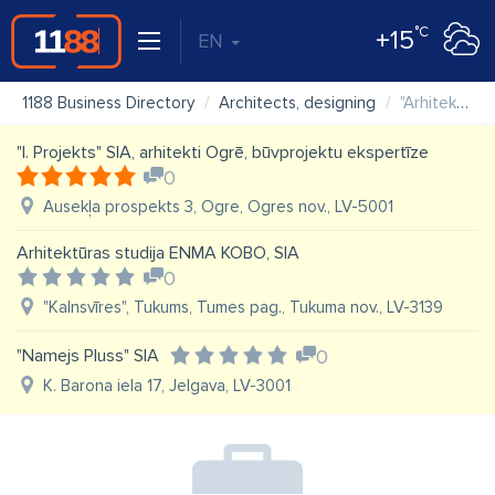
°C
+15
EN
1188 Business Directory
Architects, designing
"Arhitekta Imanta Timermaņa birojs" SIA
"I. Projekts" SIA, arhitekti Ogrē, būvprojektu ekspertīze
0
Ausekļa prospekts 3, Ogre, Ogres nov., LV-5001
Arhitektūras studija ENMA KOBO, SIA
0
"Kalnsvīres", Tukums, Tumes pag., Tukuma nov., LV-3139
"Namejs Pluss" SIA
0
K. Barona iela 17, Jelgava, LV-3001