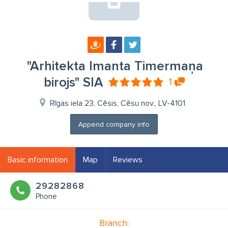
"Arhitekta Imanta Timermaņa
birojs" SIA
1
Rīgas iela 23, Cēsis, Cēsu nov., LV-4101
Append company info
Basic information
Map
Reviews
29282868
Phone
Branch: