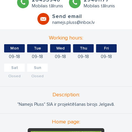
Mobilais tālrunis
Mobilais tālrunis
Send email
namejs.pluss@inbox.lv
Working hours:
Mon
Tue
Wed
Thu
Fri
09
18
09
18
09
18
09
18
09
18
Sat
Sun
Closed
Closed
Description:
"Namejs Pluss" SIA ir projektēšanas birojs Jelgavā.
Home page: