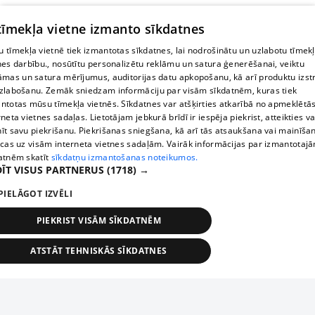
 tīmekļa vietne izmanto sīkdatnes
 tīmekļa vietnē tiek izmantotas sīkdatnes, lai nodrošinātu un uzlabotu tīmek
nes darbību., nosūtītu personalizētu reklāmu un satura ģenerēšanai, veiktu
āmas un satura mērījumus, auditorijas datu apkopošanu, kā arī produktu izst
zlabošanu. Zemāk sniedzam informāciju par visām sīkdatnēm, kuras tiek
ntotas mūsu tīmekļa vietnēs. Sīkdatnes var atšķirties atkarībā no apmeklētā
rneta vietnes sadaļas. Lietotājam jebkurā brīdī ir iespēja piekrist, atteikties va
īt savu piekrišanu. Piekrišanas sniegšana, kā arī tās atsaukšana vai mainīša
ecas uz visām interneta vietnes sadaļām. Vairāk informācijas par izmantotaj
atnēm skatīt
sīkdatņu izmantošanas noteikumos.
ĪT VISUS PARTNERUS
(1718) →
PIELĀGOT IZVĒLI
PIEKRIST VISĀM SĪKDATNĒM
ATSTĀT TEHNISKĀS SĪKDATNES
TEHNISKĀS/OBLIGĀTĀS
STATISTIKAS
MĒRĶĒŠANA