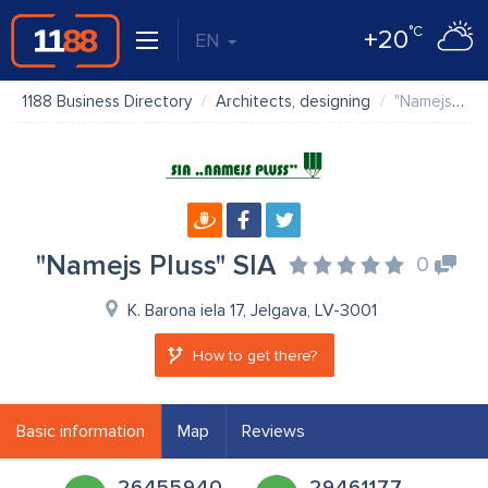
°C
+20
EN
1188 Business Directory
Architects, designing
"Namejs Pluss" SIA
"Namejs Pluss" SIA
0
K. Barona iela 17, Jelgava, LV-3001
How to get there?
Basic information
Map
Reviews
26455940
29461177