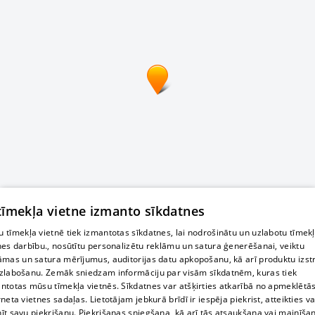
 tīmekļa vietne izmanto sīkdatnes
 tīmekļa vietnē tiek izmantotas sīkdatnes, lai nodrošinātu un uzlabotu tīmek
nes darbību., nosūtītu personalizētu reklāmu un satura ģenerēšanai, veiktu
āmas un satura mērījumus, auditorijas datu apkopošanu, kā arī produktu izst
zlabošanu. Zemāk sniedzam informāciju par visām sīkdatnēm, kuras tiek
ntotas mūsu tīmekļa vietnēs. Sīkdatnes var atšķirties atkarībā no apmeklētā
rneta vietnes sadaļas. Lietotājam jebkurā brīdī ir iespēja piekrist, atteikties va
īt savu piekrišanu. Piekrišanas sniegšana, kā arī tās atsaukšana vai mainīša