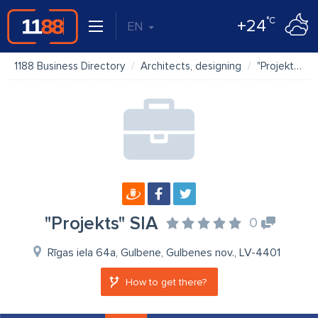
°C
+24
EN
1188 Business Directory
Architects, designing
"Projekts" SIA
"Projekts" SIA
0
Rīgas iela 64a, Gulbene, Gulbenes nov., LV-4401
How to get there?