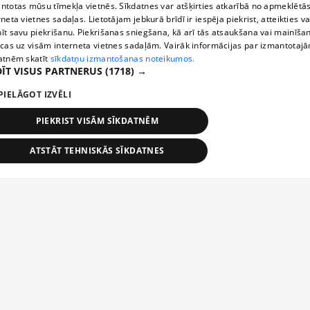
ntotas mūsu tīmekļa vietnēs. Sīkdatnes var atšķirties atkarībā no apmeklētā
rneta vietnes sadaļas. Lietotājam jebkurā brīdī ir iespēja piekrist, atteikties va
īt savu piekrišanu. Piekrišanas sniegšana, kā arī tās atsaukšana vai mainīša
ecas uz visām interneta vietnes sadaļām. Vairāk informācijas par izmantotaj
atnēm skatīt
sīkdatņu izmantošanas noteikumos.
ĪT VISUS PARTNERUS
(1718) →
PIELĀGOT IZVĒLI
PIEKRIST VISĀM SĪKDATNĒM
ATSTĀT TEHNISKĀS SĪKDATNES
TEHNISKĀS/OBLIGĀTĀS
STATISTIKAS
MĒRĶĒŠANA
FUNKCIONĀLĀS
NEKLASIFICĒTĀS
ehniskās/obligātās
Statistikas
Mērķēšana
Funkcionālās
Neklasificēt
niskās/obligātās sīkdatnes nepieciešamas, lai lietotājs varētu brīvi apmeklēt un pārlūk
Add your company
ekļa vietni un izmantot tās piedāvātās iespējas. Bez šīm sīkdatnēm tīmekļa vietne neva