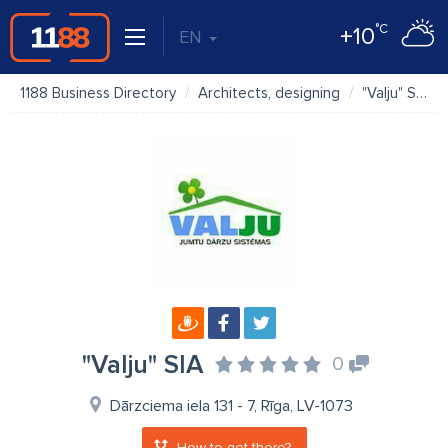
°C
+10
EN
1188 Business Directory
Architects, designing
"Valju" SIA
"Valju" SIA
0
Dārzciema iela 131 - 7, Rīga, LV-1073
How to get there?