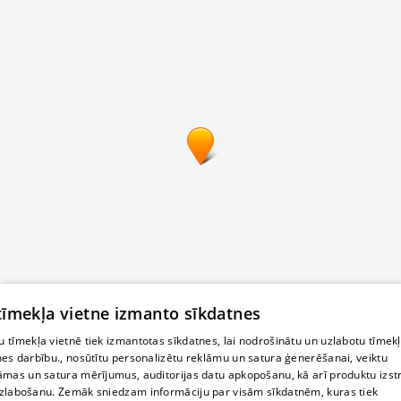
 tīmekļa vietne izmanto sīkdatnes
 tīmekļa vietnē tiek izmantotas sīkdatnes, lai nodrošinātu un uzlabotu tīmek
nes darbību., nosūtītu personalizētu reklāmu un satura ģenerēšanai, veiktu
āmas un satura mērījumus, auditorijas datu apkopošanu, kā arī produktu izst
zlabošanu. Zemāk sniedzam informāciju par visām sīkdatnēm, kuras tiek