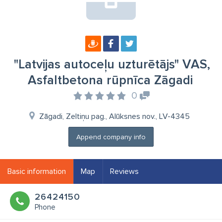
"Latvijas autoceļu uzturētājs" VAS,
Asfaltbetona rūpnīca Zāgadi
0
Zāgadi, Zeltiņu pag., Alūksnes nov., LV-4345
Append company info
Basic information
Map
Reviews
26424150
Phone