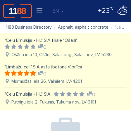
°C
+23
EN
1188 Business Directory
Asphalt, asphalt concrete
"Latvijas autoceļu uzturētājs" VAS, Asfaltbetona rūpnīca Zāgadi
"Ceļu Emulsija - HL" SIA filiāle "Ošāni"
0
Ošānu iela 10, Ošāni, Salas pag., Salas nov., LV-5230
"Limbažu ceļi" SIA asfaltbetona rūpnīca
0
Mūrmuižas iela 26, Valmiera, LV-4201
"Ceļu Emulsija - HL" SIA
0
Putniņu iela 2, Tukums, Tukuma nov., LV-3101