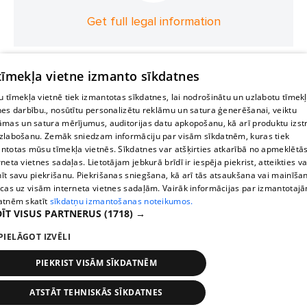
Get full legal information
 tīmekļa vietne izmanto sīkdatnes
 tīmekļa vietnē tiek izmantotas sīkdatnes, lai nodrošinātu un uzlabotu tīmek
nes darbību., nosūtītu personalizētu reklāmu un satura ģenerēšanai, veiktu
āmas un satura mērījumus, auditorijas datu apkopošanu, kā arī produktu izst
zlabošanu. Zemāk sniedzam informāciju par visām sīkdatnēm, kuras tiek
ntotas mūsu tīmekļa vietnēs. Sīkdatnes var atšķirties atkarībā no apmeklētā
rneta vietnes sadaļas. Lietotājam jebkurā brīdī ir iespēja piekrist, atteikties va
īt savu piekrišanu. Piekrišanas sniegšana, kā arī tās atsaukšana vai mainīša
ecas uz visām interneta vietnes sadaļām. Vairāk informācijas par izmantotaj
atnēm skatīt
sīkdatņu izmantošanas noteikumos.
ĪT VISUS PARTNERUS
(1718) →
PIELĀGOT IZVĒLI
PIEKRIST VISĀM SĪKDATNĒM
ATSTĀT TEHNISKĀS SĪKDATNES