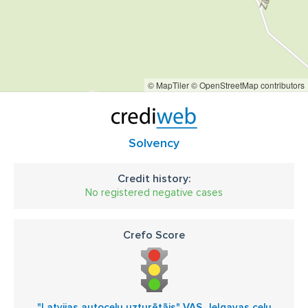
© MapTiler
© OpenStreetMap contributors
Solvency
Credit history:
No registered negative cases
Crefo Score
"Latvijas autoceļu uzturētājs" VAS, Jelgavas ceļu