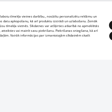
zlabotu tīmekļa vietnes darbību., nosūtītu personalizētu reklāmu un
as datu apkopošanu, kā arī produktu izstrādi un uzlabošanu. Zemāk
su tīmekļa vietnēs. Sīkdatnes var atšķirties atkarībā no apmeklētās
, atteikties vai mainīt savu piekrišanu. Piekrišanas sniegšana, kā arī
adaļām. Vairāk informācijas par izmantotajām sīkdatnēm skatīt
ĒRĶĒŠANA
FUNKCIONĀLĀS
NEKLASIFICĒTĀS
Reproduction, o
obligātās
Statistikas
Mērķēšana
Funkcionālās
Neklasificētās
parts or the i
parts of informa
eklēt un pārlūkot tīmekļa vietni un izmantot tās piedāvātās iespējas. Bez šīm sīkdatnēm 
Also automatic
ies
In the cinemas
of any materia
rains,
TV program
strictly forbid
ksts
tional schedules
website.
Contract rules