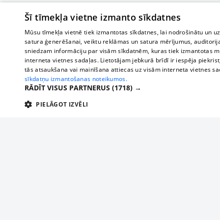
Šī tīmekļa vietne izmanto sīkdatnes
Mūsu tīmekļa vietnē tiek izmantotas sīkdatnes, lai nodrošinātu un u
satura ģenerēšanai, veiktu reklāmas un satura mērījumus, auditorij
sniedzam informāciju par visām sīkdatnēm, kuras tiek izmantotas mū
interneta vietnes sadaļas. Lietotājam jebkurā brīdī ir iespēja piekrist
tās atsaukšana vai mainīšana attiecas uz visām interneta vietnes s
sīkdatņu izmantošanas noteikumos.
RĀDĪT VISUS PARTNERUS
(1718) →
PIELĀGOT IZVĒLI
TEHNISKĀS/OBLIGĀTĀS
STATISTIKAS
M
Tehniskās/
Tehniskās/obligātās sīkdatnes nepieciešamas, lai lietotājs varētu brīvi apm
lietotājam nepieciešamo informāciju.
About us
Compan
Nodrošinātājs
/
Darbības
Advertisement
Buses, t
Nosaukums
Apra
Domēns
ilgums
interna
For business