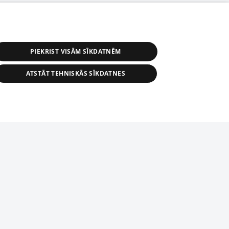
PIEKRIST VISĀM SĪKDATNĒM
ATSTĀT TEHNISKĀS SĪKDATNES
r distribution of 1188 database, its
nformation contained in the database, or
tion in any form is strictly prohibited.
tīmekļa vietne nevarēs pilnvērtīgi darboties un sniegt
 download is prohibited. Reproduction
l published on the website 1188 is
den without the editorial license of 1188