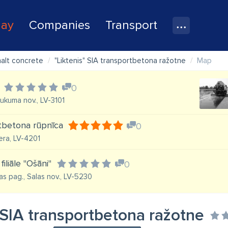
lay
Companies
Transport
halt concrete
"Liktenis" SIA transportbetona ražotne
Map
0
Tukuma nov., LV-3101
ltbetona rūpnīca
0
era, LV-4201
filiāle "Ošāni"
0
as pag., Salas nov., LV-5230
 SIA transportbetona ražotne