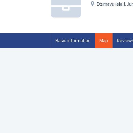
Dzirnavu iela 1, J
Basic information
Map
Review