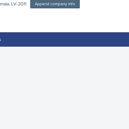
ūrmala, LV-2011
Append company info
s