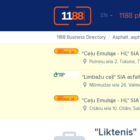
1188 p
EN
1188 Business Directory
Asphalt, asp
"Ceļu Emulsija - HL" SIA
Putniņu iela 2, Tukums, 
"Limbažu ceļi" SIA asfa
Mūrmuižas iela 26, Valmi
"Ceļu Emulsija - HL" SIA 
Ošānu iela 10, Ošāni, Sal
"Liktenis"