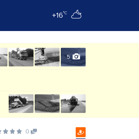
°C
+16
5
0