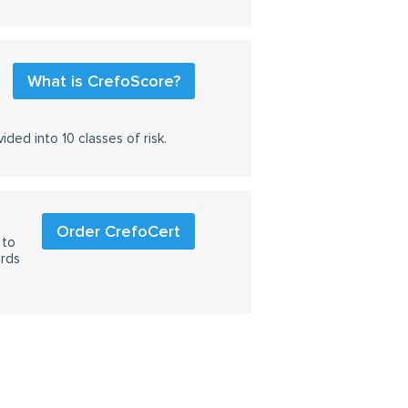
What is CrefoScore?
ided into 10 classes of risk.
Order CrefoCert
 to
ards