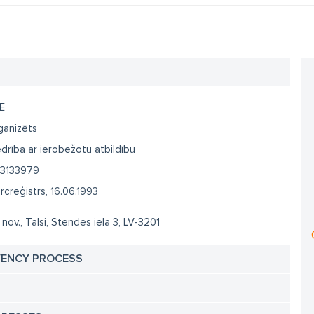
E
ganizēts
drība ar ierobežotu atbildību
3133979
creģistrs, 16.06.1993
 nov., Talsi, Stendes iela 3, LV-3201
VENCY PROCESS