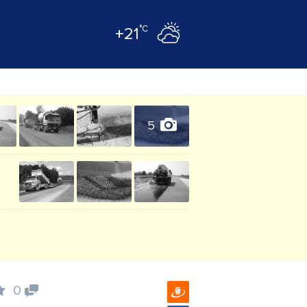
°C
+21
5
0