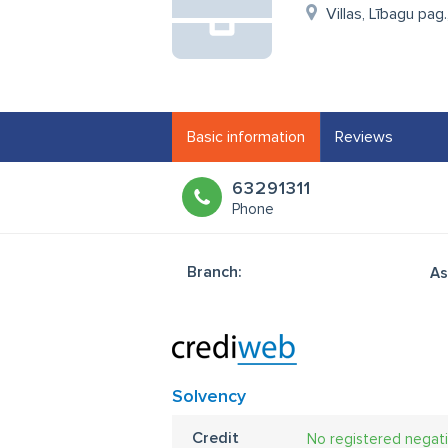
Villas, Lībagu pag
Basic information
Reviews
63291311
Phone
Branch:
As
Solvency
Credit
No registered negat