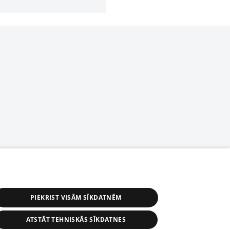
PIEKRIST VISĀM SĪKDATNĒM
ATSTĀT TEHNISKĀS SĪKDATNES