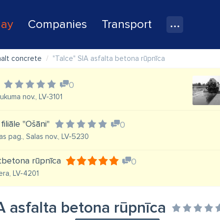
lay
Companies
Transport
halt concrete
"Talce" SIA asfalta betona rūpnīca
0
Tukuma nov., LV-3101
filiāle "Ošāni"
0
as pag., Salas nov., LV-5230
ltbetona rūpnīca
0
era, LV-4201
A asfalta betona rūpnīca