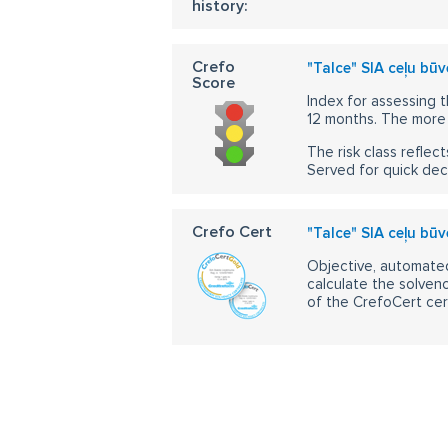
history:
Crefo
"Talce" SIA ceļu būv
Score
Index for assessing t
12 months. The more 
The risk class reflect
Served for quick dec
Crefo Cert
"Talce" SIA ceļu būv
Objective, automated
calculate the solvenc
of the CrefoCert cert