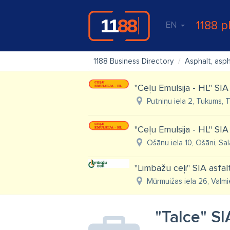
1188 p
EN
1188 Business Directory
Asphalt, asp
"Ceļu Emulsija - HL" SIA
Putniņu iela 2, Tukums, 
"Ceļu Emulsija - HL" SIA 
Ošānu iela 10, Ošāni, Sal
"Limbažu ceļi" SIA asfa
Mūrmuižas iela 26, Valmi
"Talce" SI