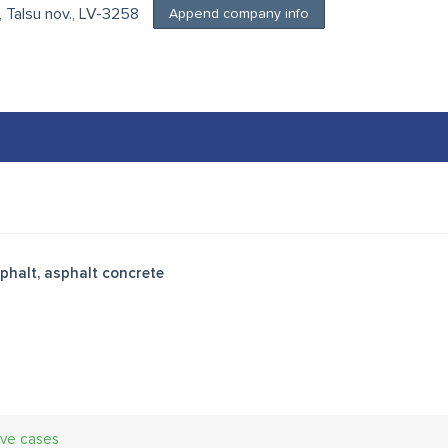
., Talsu nov., LV-3258
Append company info
phalt, asphalt concrete
ive cases