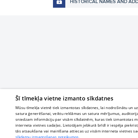
HISTORICAL NAMES AND AD
Šī tīmekļa vietne izmanto sīkdatnes
Mūsu tīmekļa vietnē tiek izmantotas sīkdatnes, lai nodrošinātu un u
satura ģenerēšanai, veiktu reklāmas un satura mērījumus, auditorij
sniedzam informāciju par visām sīkdatnēm, kuras tiek izmantotas mū
interneta vietnes sadaļas. Lietotājam jebkurā brīdī ir iespēja piekrist
tās atsaukšana vai mainīšana attiecas uz visām interneta vietnes s
sīkdatņu izmantošanas noteikumos.