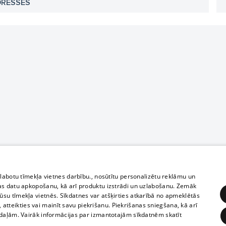
DRESSES
zlabotu tīmekļa vietnes darbību., nosūtītu personalizētu reklāmu un
as datu apkopošanu, kā arī produktu izstrādi un uzlabošanu. Zemāk
su tīmekļa vietnēs. Sīkdatnes var atšķirties atkarībā no apmeklētās
, atteikties vai mainīt savu piekrišanu. Piekrišanas sniegšana, kā arī
adaļām. Vairāk informācijas par izmantotajām sīkdatnēm skatīt