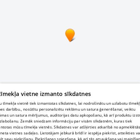
 tīmekļa vietne izmanto sīkdatnes
 tīmekļa vietnē tiek izmantotas sīkdatnes, lai nodrošinātu un uzlabotu tīmek
nes darbību., nosūtītu personalizētu reklāmu un satura ģenerēšanai, veiktu
āmas un satura mērījumus, auditorijas datu apkopošanu, kā arī produktu izst
zlabošanu. Zemāk sniedzam informāciju par visām sīkdatnēm, kuras tiek
ntotas mūsu tīmekļa vietnēs. Sīkdatnes var atšķirties atkarībā no apmeklētā
rneta vietnes sadaļas. Lietotājam jebkurā brīdī ir iespēja piekrist, atteikties va
īt savu piekrišanu. Piekrišanas sniegšana, kā arī tās atsaukšana vai mainīša