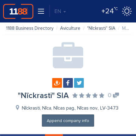
°C
+24
EN
1188 Business Directory
Aviculture
"Nīckrasti" SIA
Map
"Nīckrasti" SIA
0
Nīckrasti, Nīca, Nīcas pag., Nīcas nov., LV-3473
Append company info