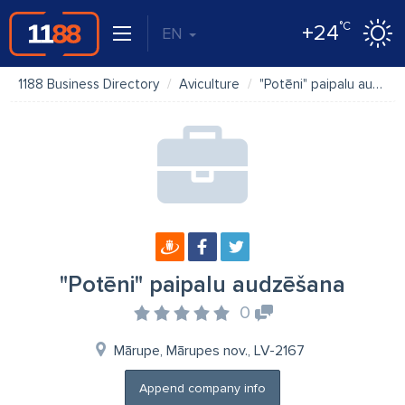
°C
+24
EN
1188 Business Directory
Aviculture
"Potēni" paipalu audzēšana
"Potēni" paipalu audzēšana
0
Mārupe, Mārupes nov., LV-2167
Append company info