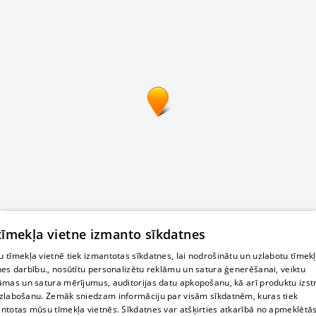
 tīmekļa vietne izmanto sīkdatnes
 tīmekļa vietnē tiek izmantotas sīkdatnes, lai nodrošinātu un uzlabotu tīmek
nes darbību., nosūtītu personalizētu reklāmu un satura ģenerēšanai, veiktu
āmas un satura mērījumus, auditorijas datu apkopošanu, kā arī produktu izst
zlabošanu. Zemāk sniedzam informāciju par visām sīkdatnēm, kuras tiek
ntotas mūsu tīmekļa vietnēs. Sīkdatnes var atšķirties atkarībā no apmeklētā