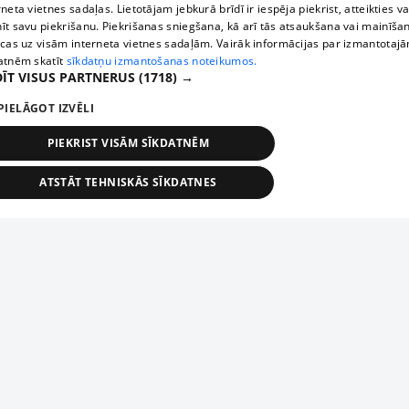
rneta vietnes sadaļas. Lietotājam jebkurā brīdī ir iespēja piekrist, atteikties va
īt savu piekrišanu. Piekrišanas sniegšana, kā arī tās atsaukšana vai mainīša
ecas uz visām interneta vietnes sadaļām. Vairāk informācijas par izmantotaj
atnēm skatīt
sīkdatņu izmantošanas noteikumos.
ĪT VISUS PARTNERUS
(1718) →
PIELĀGOT IZVĒLI
PIEKRIST VISĀM SĪKDATNĒM
ATSTĀT TEHNISKĀS SĪKDATNES
TEHNISKĀS/OBLIGĀTĀS
STATISTIKAS
MĒRĶĒŠANA
FUNKCIONĀLĀS
NEKLASIFICĒTĀS
ehniskās/obligātās
Statistikas
Mērķēšana
Funkcionālās
Neklasificēt
niskās/obligātās sīkdatnes nepieciešamas, lai lietotājs varētu brīvi apmeklēt un pārlūk
Add your company
ekļa vietni un izmantot tās piedāvātās iespējas. Bez šīm sīkdatnēm tīmekļa vietne neva
nvērtīgi darboties un sniegt lietotājam nepieciešamo informāciju.