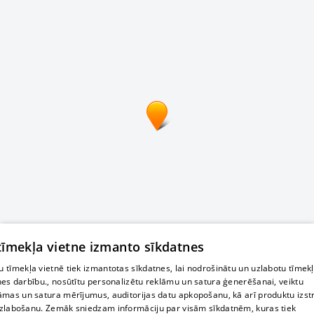
 tīmekļa vietne izmanto sīkdatnes
 tīmekļa vietnē tiek izmantotas sīkdatnes, lai nodrošinātu un uzlabotu tīmek
nes darbību., nosūtītu personalizētu reklāmu un satura ģenerēšanai, veiktu
āmas un satura mērījumus, auditorijas datu apkopošanu, kā arī produktu izst
zlabošanu. Zemāk sniedzam informāciju par visām sīkdatnēm, kuras tiek