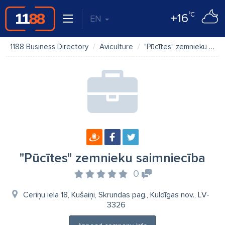
°C
+16
EN
1188 Business Directory
Aviculture
"Pūcītes" zemnieku saimniecība
"Pūcītes" zemnieku saimniecība
0
Ceriņu iela 18, Kušaiņi, Skrundas pag., Kuldīgas nov., LV-
3326