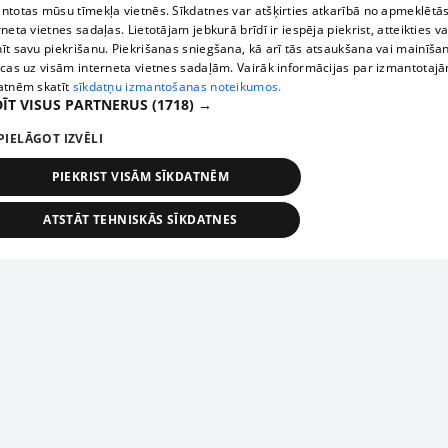
ntotas mūsu tīmekļa vietnēs. Sīkdatnes var atšķirties atkarībā no apmeklētā
rneta vietnes sadaļas. Lietotājam jebkurā brīdī ir iespēja piekrist, atteikties va
īt savu piekrišanu. Piekrišanas sniegšana, kā arī tās atsaukšana vai mainīša
ecas uz visām interneta vietnes sadaļām. Vairāk informācijas par izmantotaj
atnēm skatīt
sīkdatņu izmantošanas noteikumos.
ĪT VISUS PARTNERUS
(1718) →
PIELĀGOT IZVĒLI
PIEKRIST VISĀM SĪKDATNĒM
ATSTĀT TEHNISKĀS SĪKDATNES
TEHNISKĀS/OBLIGĀTĀS
STATISTIKAS
MĒRĶĒŠANA
FUNKCIONĀLĀS
NEKLASIFICĒTĀS
ehniskās/obligātās
Statistikas
Mērķēšana
Funkcionālās
Neklasificēt
niskās/obligātās sīkdatnes nepieciešamas, lai lietotājs varētu brīvi apmeklēt un pārlūk
Add your company
ekļa vietni un izmantot tās piedāvātās iespējas. Bez šīm sīkdatnēm tīmekļa vietne neva