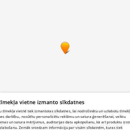
 tīmekļa vietne izmanto sīkdatnes
 tīmekļa vietnē tiek izmantotas sīkdatnes, lai nodrošinātu un uzlabotu tīmek
nes darbību., nosūtītu personalizētu reklāmu un satura ģenerēšanai, veiktu
āmas un satura mērījumus, auditorijas datu apkopošanu, kā arī produktu izst
zlabošanu. Zemāk sniedzam informāciju par visām sīkdatnēm, kuras tiek