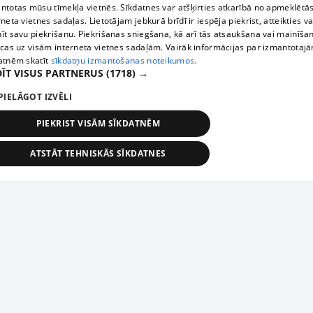
ntotas mūsu tīmekļa vietnēs. Sīkdatnes var atšķirties atkarībā no apmeklētā
rneta vietnes sadaļas. Lietotājam jebkurā brīdī ir iespēja piekrist, atteikties va
īt savu piekrišanu. Piekrišanas sniegšana, kā arī tās atsaukšana vai mainīša
ecas uz visām interneta vietnes sadaļām. Vairāk informācijas par izmantotaj
atnēm skatīt
sīkdatņu izmantošanas noteikumos.
ĪT VISUS PARTNERUS
(1718) →
PIELĀGOT IZVĒLI
PIEKRIST VISĀM SĪKDATNĒM
ATSTĀT TEHNISKĀS SĪKDATNES
TEHNISKĀS/OBLIGĀTĀS
STATISTIKAS
MĒRĶĒŠANA
FUNKCIONĀLĀS
NEKLASIFICĒTĀS
ehniskās/obligātās
Statistikas
Mērķēšana
Funkcionālās
Neklasificēt
niskās/obligātās sīkdatnes nepieciešamas, lai lietotājs varētu brīvi apmeklēt un pārlūk
Add your company
ekļa vietni un izmantot tās piedāvātās iespējas. Bez šīm sīkdatnēm tīmekļa vietne neva