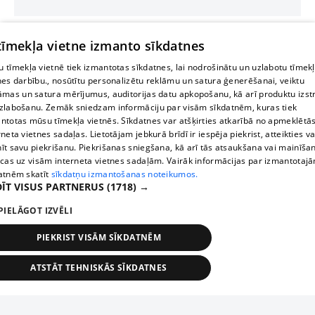
 tīmekļa vietne izmanto sīkdatnes
 tīmekļa vietnē tiek izmantotas sīkdatnes, lai nodrošinātu un uzlabotu tīmek
nes darbību., nosūtītu personalizētu reklāmu un satura ģenerēšanai, veiktu
āmas un satura mērījumus, auditorijas datu apkopošanu, kā arī produktu izst
zlabošanu. Zemāk sniedzam informāciju par visām sīkdatnēm, kuras tiek
ntotas mūsu tīmekļa vietnēs. Sīkdatnes var atšķirties atkarībā no apmeklētā
rneta vietnes sadaļas. Lietotājam jebkurā brīdī ir iespēja piekrist, atteikties va
īt savu piekrišanu. Piekrišanas sniegšana, kā arī tās atsaukšana vai mainīša
ecas uz visām interneta vietnes sadaļām. Vairāk informācijas par izmantotaj
atnēm skatīt
sīkdatņu izmantošanas noteikumos.
ĪT VISUS PARTNERUS
(1718) →
PIELĀGOT IZVĒLI
PIEKRIST VISĀM SĪKDATNĒM
ATSTĀT TEHNISKĀS SĪKDATNES
TEHNISKĀS/OBLIGĀTĀS
STATISTIKAS
MĒRĶĒŠANA