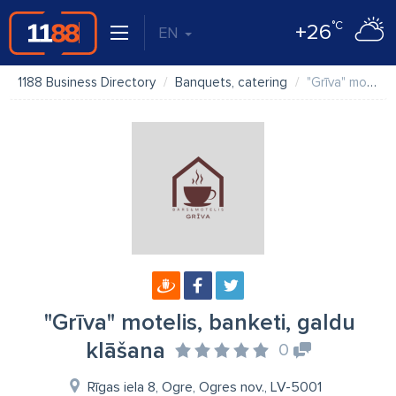
°C
+26
EN
1188 Business Directory
Banquets, catering
"Grīva" motelis, banketi, galdu klāšana
"Grīva" motelis, banketi, galdu
klāšana
0
Rīgas iela 8, Ogre, Ogres nov., LV-5001