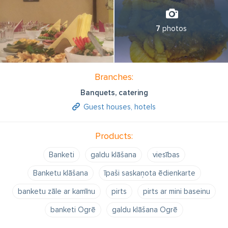
7
photos
Branches:
Banquets, catering
Guest houses, hotels
Products:
Banketi
galdu klāšana
viesības
Banketu klāšana
īpaši saskaņota ēdienkarte
banketu zāle ar kamīnu
pirts
pirts ar mini baseinu
banketi Ogrē
galdu klāšana Ogrē