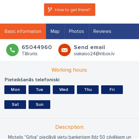
How to get there?
Basic information
Map
Photos
Reviews
65044960
Send email
Tālrunis
siakaiso24@inbox.lv
Working hours:
Pieteikšanās telefoniski
Mon
Tue
Wed
Thu
Fri
Sat
Sun
Description:
Motelis "Grīva" piedāvā vietu banketiem līdz 50 cilvēkiem un