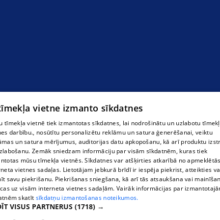
 tīmekļa vietne izmanto sīkdatnes
 tīmekļa vietnē tiek izmantotas sīkdatnes, lai nodrošinātu un uzlabotu tīmek
nes darbību., nosūtītu personalizētu reklāmu un satura ģenerēšanai, veiktu
āmas un satura mērījumus, auditorijas datu apkopošanu, kā arī produktu izst
zlabošanu. Zemāk sniedzam informāciju par visām sīkdatnēm, kuras tiek
ntotas mūsu tīmekļa vietnēs. Sīkdatnes var atšķirties atkarībā no apmeklētā
Gusta Cafe
rneta vietnes sadaļas. Lietotājam jebkurā brīdī ir iespēja piekrist, atteikties va
īt savu piekrišanu. Piekrišanas sniegšana, kā arī tās atsaukšana vai mainīša
ecas uz visām interneta vietnes sadaļām. Vairāk informācijas par izmantotaj
atnēm skatīt
sīkdatņu izmantošanas noteikumos.
ĪT VISUS PARTNERUS
(1718) →