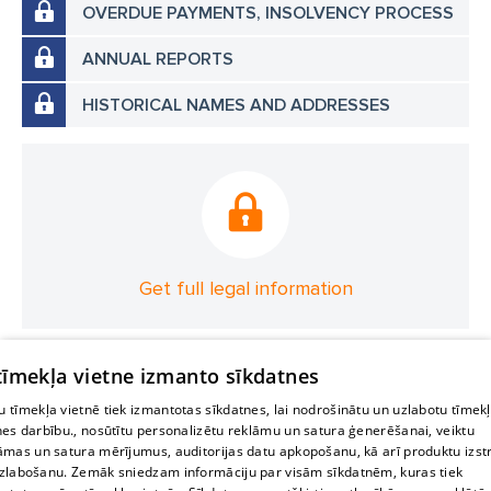
OVERDUE PAYMENTS, INSOLVENCY PROCESS
ANNUAL REPORTS
HISTORICAL NAMES AND ADDRESSES
Get full legal information
 tīmekļa vietne izmanto sīkdatnes
 tīmekļa vietnē tiek izmantotas sīkdatnes, lai nodrošinātu un uzlabotu tīmek
nes darbību., nosūtītu personalizētu reklāmu un satura ģenerēšanai, veiktu
āmas un satura mērījumus, auditorijas datu apkopošanu, kā arī produktu izst
zlabošanu. Zemāk sniedzam informāciju par visām sīkdatnēm, kuras tiek