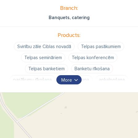
Branch:
Banquets, catering
Products:
Svinību zāle Ciblas novadā
Telpas pasākumiem
Telpas semināriem
Telpas konferencēm
Telpas banketiem
Banketu rīkošana
pasākumu rīkošana
organizēšana
apkalpošana
More
banketu zāle līdz 100 personām