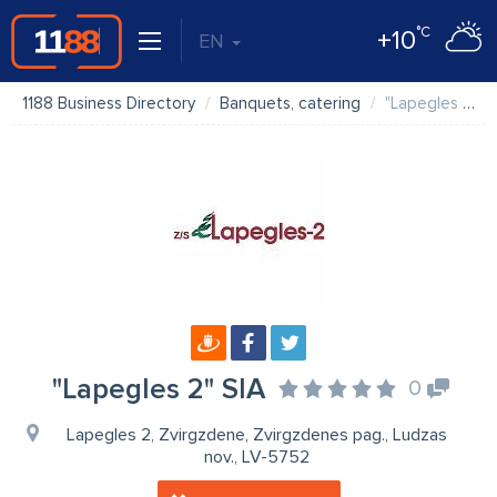
°C
+10
EN
1188 Business Directory
Banquets, catering
"Lapegles 2" SIA
"Lapegles 2" SIA
0
Lapegles 2, Zvirgzdene, Zvirgzdenes pag., Ludzas
nov., LV-5752