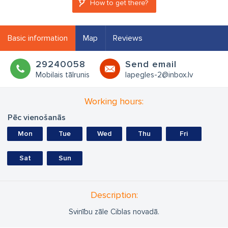
How to get there?
Basic information
Map
Reviews
29240058
Send email
Mobilais tālrunis
lapegles-2@inbox.lv
Working hours:
Pēc vienošanās
Mon
Tue
Wed
Thu
Fri
Sat
Sun
Description:
Svinību zāle Ciblas novadā.