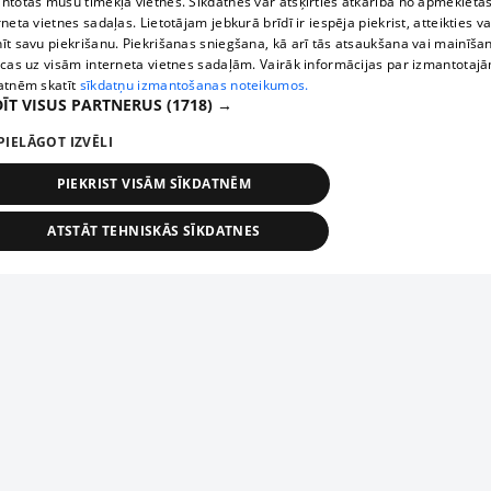
ntotas mūsu tīmekļa vietnēs. Sīkdatnes var atšķirties atkarībā no apmeklētā
rneta vietnes sadaļas. Lietotājam jebkurā brīdī ir iespēja piekrist, atteikties va
īt savu piekrišanu. Piekrišanas sniegšana, kā arī tās atsaukšana vai mainīša
ecas uz visām interneta vietnes sadaļām. Vairāk informācijas par izmantotaj
atnēm skatīt
sīkdatņu izmantošanas noteikumos.
ĪT VISUS PARTNERUS
(1718) →
PIELĀGOT IZVĒLI
PIEKRIST VISĀM SĪKDATNĒM
ATSTĀT TEHNISKĀS SĪKDATNES
TEHNISKĀS/OBLIGĀTĀS
STATISTIKAS
MĒRĶĒŠANA
FUNKCIONĀLĀS
NEKLASIFICĒTĀS
ehniskās/obligātās
Statistikas
Mērķēšana
Funkcionālās
Neklasificēt
niskās/obligātās sīkdatnes nepieciešamas, lai lietotājs varētu brīvi apmeklēt un pārlūk
Add your company
ekļa vietni un izmantot tās piedāvātās iespējas. Bez šīm sīkdatnēm tīmekļa vietne neva