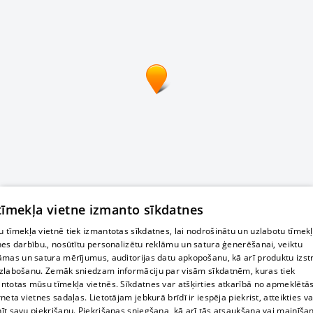
 tīmekļa vietne izmanto sīkdatnes
 tīmekļa vietnē tiek izmantotas sīkdatnes, lai nodrošinātu un uzlabotu tīmek
nes darbību., nosūtītu personalizētu reklāmu un satura ģenerēšanai, veiktu
āmas un satura mērījumus, auditorijas datu apkopošanu, kā arī produktu izst
zlabošanu. Zemāk sniedzam informāciju par visām sīkdatnēm, kuras tiek
ntotas mūsu tīmekļa vietnēs. Sīkdatnes var atšķirties atkarībā no apmeklētā
rneta vietnes sadaļas. Lietotājam jebkurā brīdī ir iespēja piekrist, atteikties va
īt savu piekrišanu. Piekrišanas sniegšana, kā arī tās atsaukšana vai mainīša