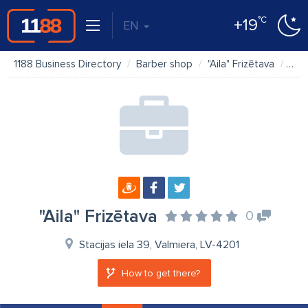
°C
+19
EN
1188 Business Directory
Barber shop
"Aila" Frizētava
Ma
"Aila" Frizētava
0
Stacijas iela 39, Valmiera, LV-4201
How to get there?