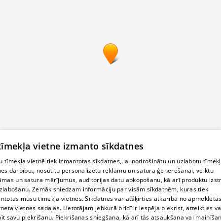
 tīmekļa vietne izmanto sīkdatnes
 tīmekļa vietnē tiek izmantotas sīkdatnes, lai nodrošinātu un uzlabotu tīmek
nes darbību., nosūtītu personalizētu reklāmu un satura ģenerēšanai, veiktu
āmas un satura mērījumus, auditorijas datu apkopošanu, kā arī produktu izst
zlabošanu. Zemāk sniedzam informāciju par visām sīkdatnēm, kuras tiek
ntotas mūsu tīmekļa vietnēs. Sīkdatnes var atšķirties atkarībā no apmeklētā
rneta vietnes sadaļas. Lietotājam jebkurā brīdī ir iespēja piekrist, atteikties va
īt savu piekrišanu. Piekrišanas sniegšana, kā arī tās atsaukšana vai mainīša