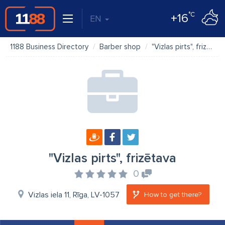
°C
+16
EN
1188 Business Directory
Barber shop
"Vizlas pirts", frizētava
"Vizlas pirts", frizētava
0
Vizlas iela 11, Rīga, LV-1057
How to get there?