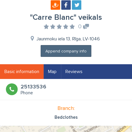
"Carre Blanc" veikals
0
Jaunmoku iela 13, Rīga, LV-1046
Append company info
Basic information
Map
Reviews
25133536
Phone
Branch:
Bedclothes