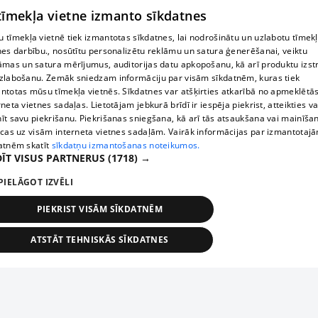
 tīmekļa vietne izmanto sīkdatnes
 tīmekļa vietnē tiek izmantotas sīkdatnes, lai nodrošinātu un uzlabotu tīmek
nes darbību., nosūtītu personalizētu reklāmu un satura ģenerēšanai, veiktu
āmas un satura mērījumus, auditorijas datu apkopošanu, kā arī produktu izst
zlabošanu. Zemāk sniedzam informāciju par visām sīkdatnēm, kuras tiek
ntotas mūsu tīmekļa vietnēs. Sīkdatnes var atšķirties atkarībā no apmeklētā
rneta vietnes sadaļas. Lietotājam jebkurā brīdī ir iespēja piekrist, atteikties va
īt savu piekrišanu. Piekrišanas sniegšana, kā arī tās atsaukšana vai mainīša
ecas uz visām interneta vietnes sadaļām. Vairāk informācijas par izmantotaj
atnēm skatīt
sīkdatņu izmantošanas noteikumos.
ĪT VISUS PARTNERUS
(1718) →
PIELĀGOT IZVĒLI
PIEKRIST VISĀM SĪKDATNĒM
ATSTĀT TEHNISKĀS SĪKDATNES
TEHNISKĀS/OBLIGĀTĀS
STATISTIKAS
MĒRĶĒŠANA
FUNKCIONĀLĀS
NEKLASIFICĒTĀS