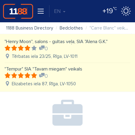
°C
+19
EN
1188 Business Directory
Bedclothes
"Carre Blanc" veikals
"Henry Moon'', salons - gultas veļa, SIA "Alena G.K."
0
Tērbatas iela 23/25, Rīga, LV-1011
"Tempur" SIA "Tavam miegam" veikals
0
Elizabetes iela 87, Rīga, LV-1050