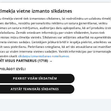
 tīmekļa vietne izmanto sīkdatnes
 tīmekļa vietnē tiek izmantotas sīkdatnes, lai nodrošinātu un uzlabotu tīmek
nes darbību., nosūtītu personalizētu reklāmu un satura ģenerēšanai, veiktu
āmas un satura mērījumus, auditorijas datu apkopošanu, kā arī produktu izst
zlabošanu. Zemāk sniedzam informāciju par visām sīkdatnēm, kuras tiek
ntotas mūsu tīmekļa vietnēs. Sīkdatnes var atšķirties atkarībā no apmeklētā
rneta vietnes sadaļas. Lietotājam jebkurā brīdī ir iespēja piekrist, atteikties va
īt savu piekrišanu. Piekrišanas sniegšana, kā arī tās atsaukšana vai mainīša
ecas uz visām interneta vietnes sadaļām. Vairāk informācijas par izmantotaj
atnēm skatīt
sīkdatņu izmantošanas noteikumos.
ĪT VISUS PARTNERUS
(1718) →
PIELĀGOT IZVĒLI
PIEKRIST VISĀM SĪKDATNĒM
ATSTĀT TEHNISKĀS SĪKDATNES
TEHNISKĀS/OBLIGĀTĀS
STATISTIKAS
MĒRĶĒŠANA