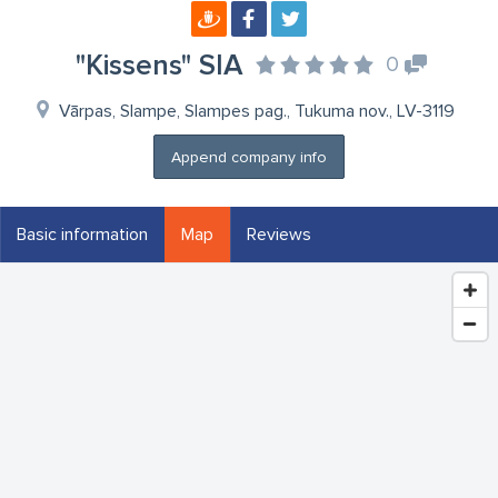
"Kissens" SIA
0
Vārpas, Slampe, Slampes pag., Tukuma nov., LV-3119
Append company info
Basic information
Map
Reviews