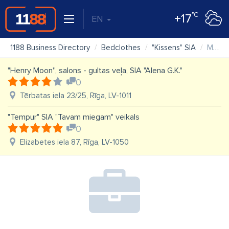
°C
+17
EN
1188 Business Directory
Bedclothes
"Kissens" SIA
Map
"Henry Moon'', salons - gultas veļa, SIA "Alena G.K."
0
Tērbatas iela 23/25, Rīga, LV-1011
"Tempur" SIA "Tavam miegam" veikals
0
Elizabetes iela 87, Rīga, LV-1050