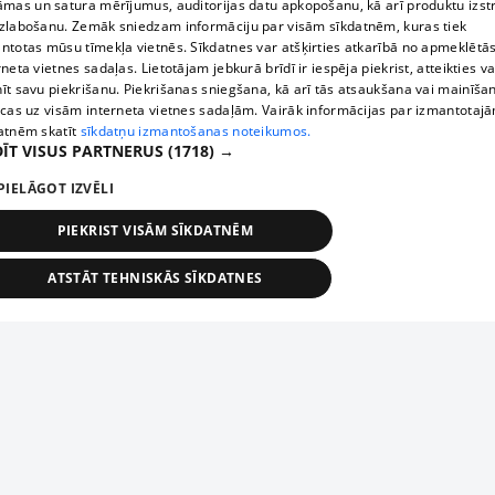
āmas un satura mērījumus, auditorijas datu apkopošanu, kā arī produktu izst
zlabošanu. Zemāk sniedzam informāciju par visām sīkdatnēm, kuras tiek
ntotas mūsu tīmekļa vietnēs. Sīkdatnes var atšķirties atkarībā no apmeklētā
rneta vietnes sadaļas. Lietotājam jebkurā brīdī ir iespēja piekrist, atteikties va
īt savu piekrišanu. Piekrišanas sniegšana, kā arī tās atsaukšana vai mainīša
ecas uz visām interneta vietnes sadaļām. Vairāk informācijas par izmantotaj
atnēm skatīt
sīkdatņu izmantošanas noteikumos.
ĪT VISUS PARTNERUS
(1718) →
PIELĀGOT IZVĒLI
PIEKRIST VISĀM SĪKDATNĒM
ATSTĀT TEHNISKĀS SĪKDATNES
TEHNISKĀS/OBLIGĀTĀS
STATISTIKAS
MĒRĶĒŠANA
FUNKCIONĀLĀS
NEKLASIFICĒTĀS
ehniskās/obligātās
Statistikas
Mērķēšana
Funkcionālās
Neklasificēt