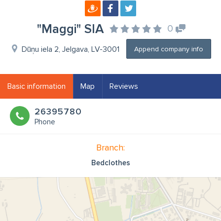
"Maggi" SIA
0
Dūņu iela 2, Jelgava, LV-3001
Append company info
Basic information
Map
Reviews
26395780
Phone
Branch:
Bedclothes