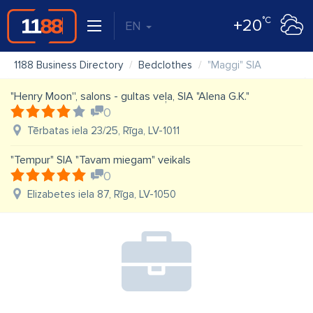
°C
+20
EN
1188 Business Directory
Bedclothes
"Maggi" SIA
"Henry Moon'', salons - gultas veļa, SIA "Alena G.K."
0
Tērbatas iela 23/25, Rīga, LV-1011
"Tempur" SIA "Tavam miegam" veikals
0
Elizabetes iela 87, Rīga, LV-1050