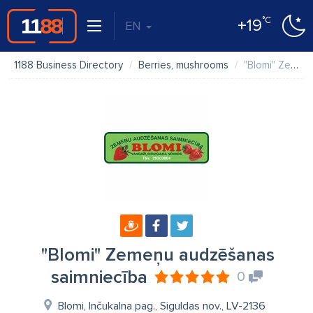
°C
+19
EN
1188 Business Directory
Berries, mushrooms
"Blomi" Zemeņu audzēšanas saimniecība
"Blomi" Zemeņu audzēšanas
saimniecība
0
Blomi, Inčukalna pag., Siguldas nov., LV-2136