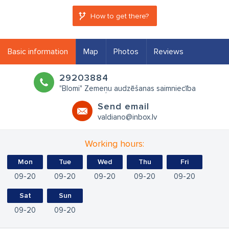
How to get there?
Basic information
Map
Photos
Reviews
29203884
"Blomi" Zemeņu audzēšanas saimniecība
Send email
valdiano@inbox.lv
Working hours:
Mon
Tue
Wed
Thu
Fri
09
20
09
20
09
20
09
20
09
20
Sat
Sun
09
20
09
20