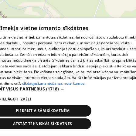
© MapTiler
© OpenStreetMap contributors
 tīmekļa vietne izmanto sīkdatnes
 tīmekļa vietnē tiek izmantotas sīkdatnes, lai nodrošinātu un uzlabotu tīmek
nes darbību., nosūtītu personalizētu reklāmu un satura ģenerēšanai, veiktu
āmas un satura mērījumus, auditorijas datu apkopošanu, kā arī produktu izst
zlabošanu. Zemāk sniedzam informāciju par visām sīkdatnēm, kuras tiek
ntotas mūsu tīmekļa vietnēs. Sīkdatnes var atšķirties atkarībā no apmeklētā
rneta vietnes sadaļas. Lietotājam jebkurā brīdī ir iespēja piekrist, atteikties va
īt savu piekrišanu. Piekrišanas sniegšana, kā arī tās atsaukšana vai mainīša
ecas uz visām interneta vietnes sadaļām. Vairāk informācijas par izmantotaj
atnēm skatīt
sīkdatņu izmantošanas noteikumos.
ĪT VISUS PARTNERUS
(1718) →
PIELĀGOT IZVĒLI
PIEKRIST VISĀM SĪKDATNĒM
ATSTĀT TEHNISKĀS SĪKDATNES