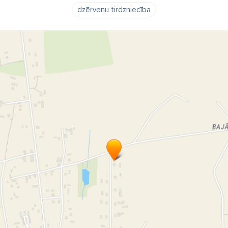
dzērveņu tirdzniecība