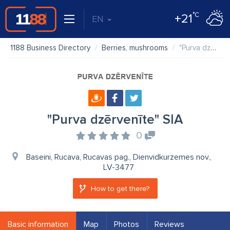
°C
+21
EN
1188 Business Directory
Berries, mushrooms
"Purva dzērvenīte" SIA
"Purva dzērvenīte" SIA
0
Baseini, Rucava, Rucavas pag., Dienvidkurzemes nov.,
LV-3477
How to get there?
Basic information
Map
Photos
Reviews