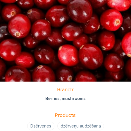
Branch:
Berries, mushrooms
Products:
Dzērvenes
dzērveņu audzēšana