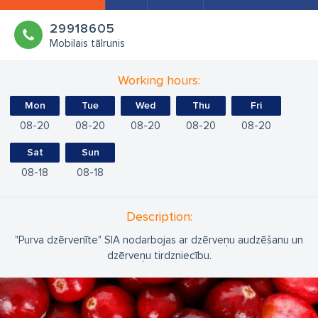
29918605
Mobilais tālrunis
Working hours:
Mon
Tue
Wed
Thu
Fri
08
20
08
20
08
20
08
20
08
20
Sat
Sun
08
18
08
18
Description:
"Purva dzērvenīte" SIA nodarbojas ar dzērveņu audzēšanu un
dzērveņu tirdzniecību.