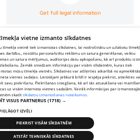
Get full legal information
 tīmekļa vietne izmanto sīkdatnes
 tīmekļa vietnē tiek izmantotas sīkdatnes, lai nodrošinātu un uzlabotu tīmek
nes darbību., nosūtītu personalizētu reklāmu un satura ģenerēšanai, veiktu
āmas un satura mērījumus, auditorijas datu apkopošanu, kā arī produktu izst
zlabošanu. Zemāk sniedzam informāciju par visām sīkdatnēm, kuras tiek
ntotas mūsu tīmekļa vietnēs. Sīkdatnes var atšķirties atkarībā no apmeklētā
rneta vietnes sadaļas. Lietotājam jebkurā brīdī ir iespēja piekrist, atteikties va
īt savu piekrišanu. Piekrišanas sniegšana, kā arī tās atsaukšana vai mainīša
ecas uz visām interneta vietnes sadaļām. Vairāk informācijas par izmantotaj
atnēm skatīt
sīkdatņu izmantošanas noteikumos.
ĪT VISUS PARTNERUS
(1718) →
PIELĀGOT IZVĒLI
PIEKRIST VISĀM SĪKDATNĒM
ATSTĀT TEHNISKĀS SĪKDATNES