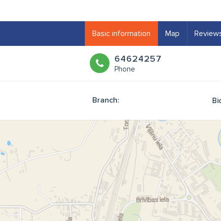
Basic information
Map
Review
64624257
Phone
Branch:
Bi