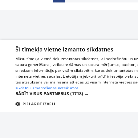
Šī tīmekļa vietne izmanto sīkdatnes
Mūsu tīmekļa vietnē tiek izmantotas sīkdatnes, lai nodrošinātu un u
satura ģenerēšanai, veiktu reklāmas un satura mērījumus, auditorij
sniedzam informāciju par visām sīkdatnēm, kuras tiek izmantotas mū
interneta vietnes sadaļas. Lietotājam jebkurā brīdī ir iespēja piekrist
tās atsaukšana vai mainīšana attiecas uz visām interneta vietnes s
sīkdatņu izmantošanas noteikumos.
RĀDĪT VISUS PARTNERUS
(1718) →
PIELĀGOT IZVĒLI
TEHNISKĀS/OBLIGĀTĀS
STATISTIKAS
M