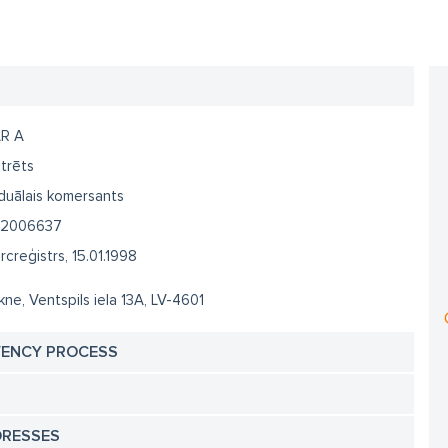
R A
trēts
iduālais komersants
2006637
creģistrs, 15.01.1998
ne, Ventspils iela 13A, LV-4601
VENCY PROCESS
DRESSES