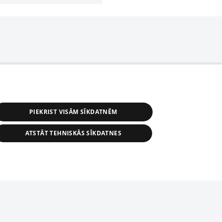
PIEKRIST VISĀM SĪKDATNĒM
ATSTĀT TEHNISKĀS SĪKDATNES
r distribution of 1188 database, its