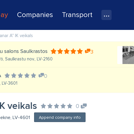
lay
Companies
Transport
Janar A" IK veikals
u salons Saulkrastos
3
ti, Saulkrastu nov., LV-2160
A
0
, LV-3601
IK veikals
0
ēzekne, LV-4601
Append company info