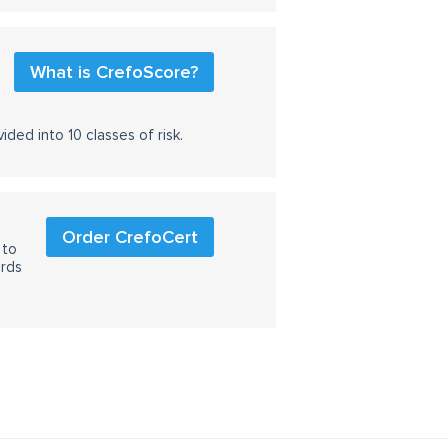
What is CrefoScore?
ided into 10 classes of risk.
Order CrefoCert
 to
ards