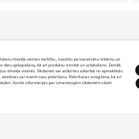
zlabotu tīmekļa vietnes darbību., nosūtītu personalizētu reklāmu un
as datu apkopošanu, kā arī produktu izstrādi un uzlabošanu. Zemāk
su tīmekļa vietnēs. Sīkdatnes var atšķirties atkarībā no apmeklētās
, atteikties vai mainīt savu piekrišanu. Piekrišanas sniegšana, kā arī
adaļām. Vairāk informācijas par izmantotajām sīkdatnēm skatīt
ĒRĶĒŠANA
FUNKCIONĀLĀS
NEKLASIFICĒTĀS
Reproduction, o