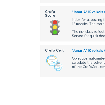
Crefo
"Janar A" IK veikals
C
Score
Index for assessing t
12 months. The more 
The risk class reflect
Served for quick dec
Crefo Cert
"Janar A" IK veikals
C
Objective, automated
calculate the solvenc
of the CrefoCert cert