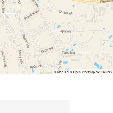
© MapTiler
© OpenStreetMap contributors