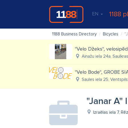
1188 p
EN
1188 Business Directory
Bicycles
"
"Velo Džeks", velosipēd
Ainažu iela 24a, Saulkras
"Velo Bode", GROBE SI
Saules iela 25, Ventspils
"Janar A" 
Izraēlas iela 7, R