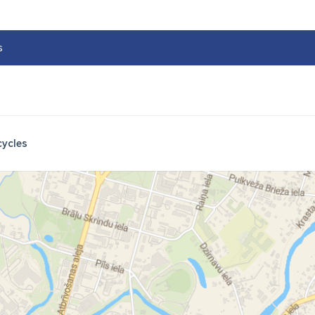
s
cycles