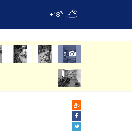
°C
+18
6