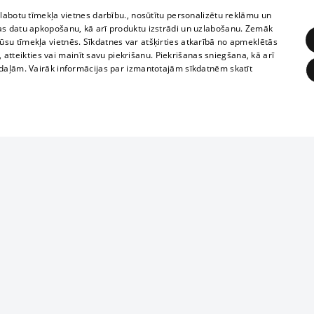
zlabotu tīmekļa vietnes darbību., nosūtītu personalizētu reklāmu un
as datu apkopošanu, kā arī produktu izstrādi un uzlabošanu. Zemāk
su tīmekļa vietnēs. Sīkdatnes var atšķirties atkarībā no apmeklētās
, atteikties vai mainīt savu piekrišanu. Piekrišanas sniegšana, kā arī
adaļām. Vairāk informācijas par izmantotajām sīkdatnēm skatīt
ĒRĶĒŠANA
FUNKCIONĀLĀS
NEKLASIFICĒTĀS
Reproduction, o
obligātās
Statistikas
Mērķēšana
Funkcionālās
Neklasificētās
parts or the i
parts of informa
eklēt un pārlūkot tīmekļa vietni un izmantot tās piedāvātās iespējas. Bez šīm sīkdatnēm 
Also automatic
ies
In the cinemas
of any materia
rains,
TV program
strictly forbid
ksts
tional schedules
website.
Contract rules
ēja norādītais identifikators
ets
360 Ziņas kontakti
īkfails tiek izmantots, lai saglabātu lietotāja piekrišanas statusu sīkdatnēm pašreizējā 
ckets