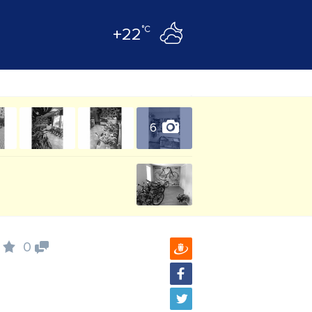
°C
+22
6
0