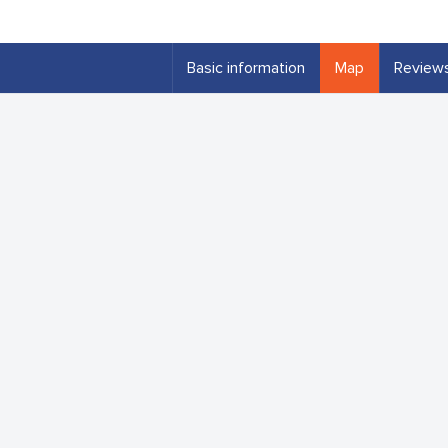
Basic information
Map
Review