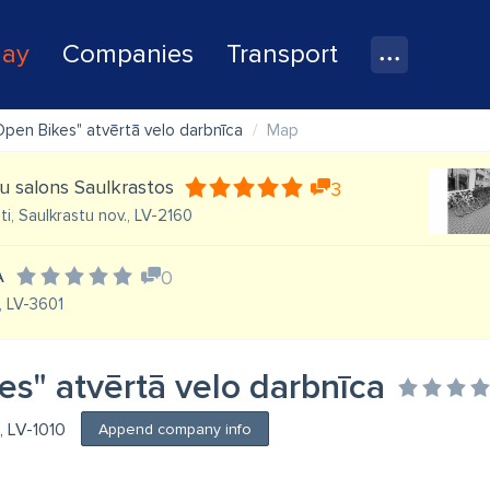
lay
Companies
Transport
Open Bikes" atvērtā velo darbnīca
Map
u salons Saulkrastos
3
ti, Saulkrastu nov., LV-2160
A
0
, LV-3601
es" atvērtā velo darbnīca
a, LV-1010
Append company info