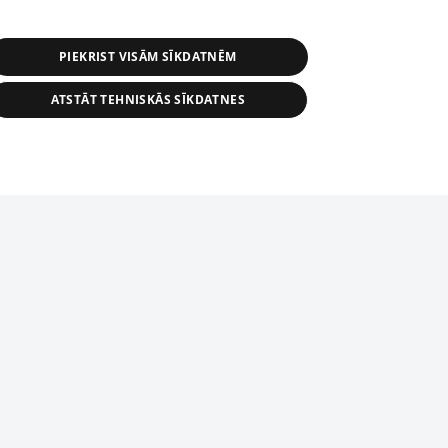
PIEKRIST VISĀM SĪKDATNĒM
ATSTĀT TEHNISKĀS SĪKDATNES
r distribution of 1188 database, its
nformation contained in the database, or
tion in any form is strictly prohibited.
tīmekļa vietne nevarēs pilnvērtīgi darboties un sniegt
 download is prohibited. Reproduction
l published on the website 1188 is
den without the editorial license of 1188
domēnā.