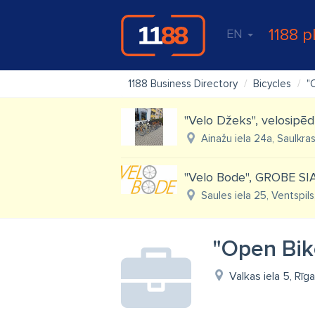
1188 p
EN
1188 Business Directory
Bicycles
"
"Velo Džeks", velosipēd
Ainažu iela 24a, Saulkras
"Velo Bode", GROBE SI
Saules iela 25, Ventspils
"Open Bik
Valkas iela 5, Rīg