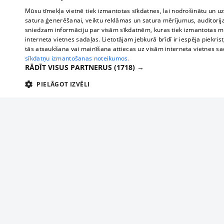
Mūsu tīmekļa vietnē tiek izmantotas sīkdatnes, lai nodrošinātu un u
satura ģenerēšanai, veiktu reklāmas un satura mērījumus, auditorij
sniedzam informāciju par visām sīkdatnēm, kuras tiek izmantotas mū
interneta vietnes sadaļas. Lietotājam jebkurā brīdī ir iespēja piekrist
tās atsaukšana vai mainīšana attiecas uz visām interneta vietnes s
sīkdatņu izmantošanas noteikumos.
RĀDĪT VISUS PARTNERUS
(1718) →
PIELĀGOT IZVĒLI
TEHNISKĀS/OBLIGĀTĀS
STATISTIKAS
M
Tehniskās/
Tehniskās/obligātās sīkdatnes nepieciešamas, lai lietotājs varētu brīvi apm
lietotājam nepieciešamo informāciju.
About us
Compan
Nodrošinātājs
/
Darbības
Advertisement
Buses, t
Nosaukums
Apra
Domēns
ilgums
interna
For business
delfi-adid
delfi.lv
1 gads
Izdev
Bus tick
Tariffs
gdpr
measureadv.com
59
Šis s
Train ti