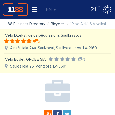
°C
+21
EN
1188 Business Directory
Bicycles
"Ripo Aisk" SIA veikals, serviss
"Velo Džeks", velosipēdu salons Saulkrastos
3
Ainažu iela 24a, Saulkrasti, Saulkrastu nov., LV-2160
"Velo Bode", GROBE SIA
0
Saules iela 25, Ventspils, LV-3601