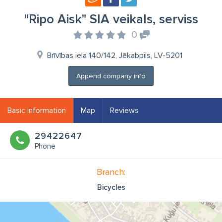
"Ripo Aisk" SIA veikals, serviss
0
Brīvības iela 140/142, Jēkabpils, LV-5201
Append company info
Basic information
Map
Reviews
29422647
Phone
Branch:
Bicycles