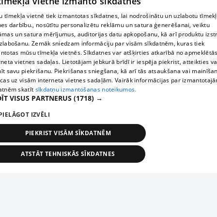
 tīmekļa vietne izmanto sīkdatnes
 tīmekļa vietnē tiek izmantotas sīkdatnes, lai nodrošinātu un uzlabotu tīmek
nes darbību., nosūtītu personalizētu reklāmu un satura ģenerēšanai, veiktu
āmas un satura mērījumus, auditorijas datu apkopošanu, kā arī produktu izst
zlabošanu. Zemāk sniedzam informāciju par visām sīkdatnēm, kuras tiek
ntotas mūsu tīmekļa vietnēs. Sīkdatnes var atšķirties atkarībā no apmeklētā
rneta vietnes sadaļas. Lietotājam jebkurā brīdī ir iespēja piekrist, atteikties va
īt savu piekrišanu. Piekrišanas sniegšana, kā arī tās atsaukšana vai mainīša
ecas uz visām interneta vietnes sadaļām. Vairāk informācijas par izmantotaj
atnēm skatīt
sīkdatņu izmantošanas noteikumos.
ĪT VISUS PARTNERUS
(1718) →
PIELĀGOT IZVĒLI
PIEKRIST VISĀM SĪKDATNĒM
ATSTĀT TEHNISKĀS SĪKDATNES
TEHNISKĀS/OBLIGĀTĀS
STATISTIKAS
MĒRĶĒŠANA
FUNKCIONĀLĀS
NEKLASIFICĒTĀS