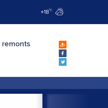
°C
+18
u remonts