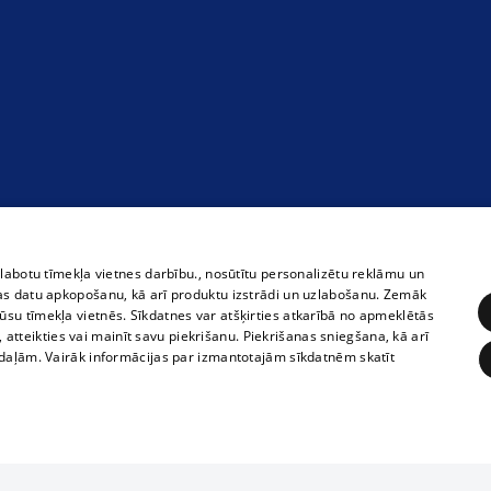
zlabotu tīmekļa vietnes darbību., nosūtītu personalizētu reklāmu un
as datu apkopošanu, kā arī produktu izstrādi un uzlabošanu. Zemāk
su tīmekļa vietnēs. Sīkdatnes var atšķirties atkarībā no apmeklētās
, atteikties vai mainīt savu piekrišanu. Piekrišanas sniegšana, kā arī
adaļām. Vairāk informācijas par izmantotajām sīkdatnēm skatīt
ĒRĶĒŠANA
FUNKCIONĀLĀS
NEKLASIFICĒTĀS