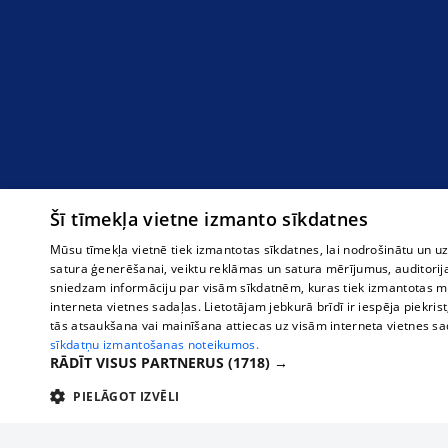
Šī tīmekļa vietne izmanto sīkdatnes
Mūsu tīmekļa vietnē tiek izmantotas sīkdatnes, lai nodrošinātu un u
satura ģenerēšanai, veiktu reklāmas un satura mērījumus, auditorij
sniedzam informāciju par visām sīkdatnēm, kuras tiek izmantotas mū
interneta vietnes sadaļas. Lietotājam jebkurā brīdī ir iespēja piekrist
tās atsaukšana vai mainīšana attiecas uz visām interneta vietnes s
sīkdatņu izmantošanas noteikumos.
RĀDĪT VISUS PARTNERUS
(1718) →
PIELĀGOT IZVĒLI
TEHNISKĀS/OBLIGĀTĀS
STATISTIKAS
M