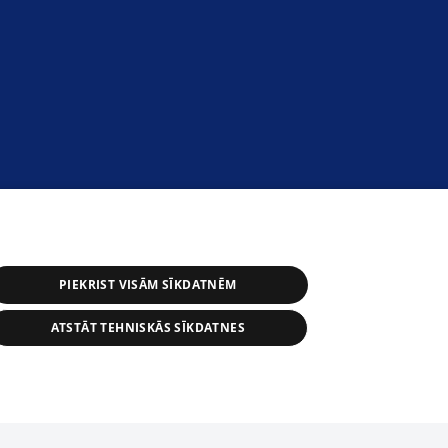
PIEKRIST VISĀM SĪKDATNĒM
ATSTĀT TEHNISKĀS SĪKDATNES