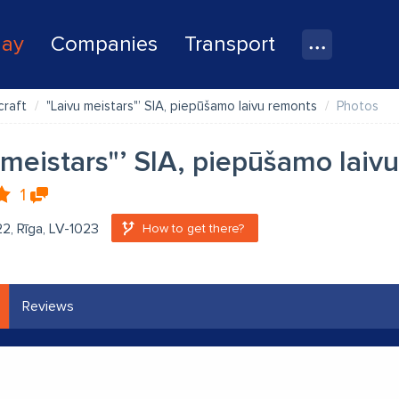
lay
Companies
Transport
craft
"Laivu meistars"’ SIA, piepūšamo laivu remonts
Photos
 meistars"’ SIA, piepūšamo laiv
1
22, Rīga, LV-1023
How to get there?
Reviews