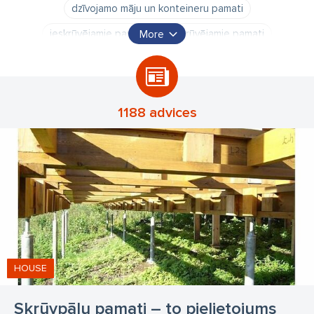
dzīvojamo māju un konteineru pamati
ieskrūvējamie pamati
izskrūvējamie pamati
More
ātri uzstādāmie pamati
siltumnīcas pamati
bērnu laukumu pamati
sētas pamati
nojumes pamati
šķūnīšu pamati
1188 advices
dārza mājiņas pamati
pamati pirtīm
pamati baļļām
būvkonstrukcijas
koka rāmju konstrukcijas
Krinner
skrūvpāļu pamati
skrūvpāļu pamatu izmaksas
skrūvpāļu pamatu cenas
HOUSE
Skrūvpāļu pamati – to pielietojums