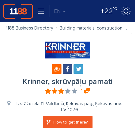
°C
+22
EN
1188 Business Directory
Building materials, construction materials
Krinner, skrūvpāļu pamati
1
Izstāžu iela 11, Valdlauči, Ķekavas pag., Ķekavas nov.,
LV-1076
How to get there?