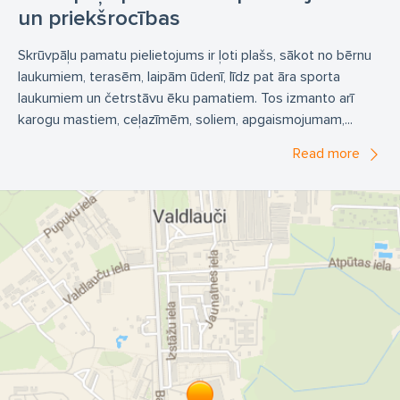
un priekšrocības
Skrūvpāļu pamatu pielietojums ir ļoti plašs, sākot no bērnu
laukumiem, terasēm, laipām ūdenī, līdz pat āra sporta
laukumiem un četrstāvu ēku pamatiem. Tos izmanto arī
karogu mastiem, ceļazīmēm, soliem, apgaismojumam,...
Read more