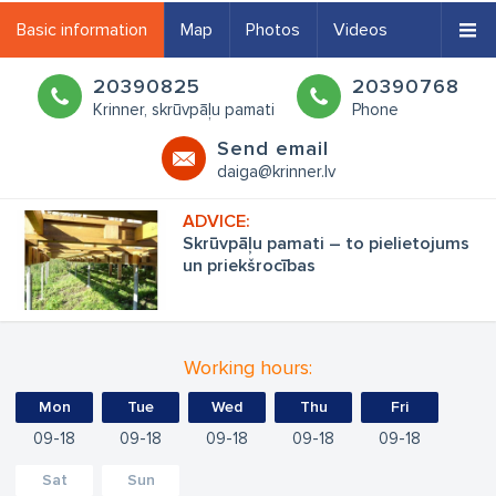
Basic information
Map
Photos
Videos
20390825
20390768
Krinner, skrūvpāļu pamati
Phone
Send email
daiga@krinner.lv
Skrūvpāļu pamati – to pielietojums
un priekšrocības
Working hours:
Mon
Tue
Wed
Thu
Fri
09
18
09
18
09
18
09
18
09
18
Sat
Sun