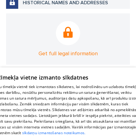
HISTORICAL NAMES AND ADDRESSES
Get full legal information
 tīmekļa vietne izmanto sīkdatnes
 tīmekļa vietnē tiek izmantotas sīkdatnes, lai nodrošinātu un uzlabotu tīmek
nes darbību., nosūtītu personalizētu reklāmu un satura ģenerēšanai, veiktu
āmas un satura mērījumus, auditorijas datu apkopošanu, kā arī produktu izst
zlabošanu. Zemāk sniedzam informāciju par visām sīkdatnēm, kuras tiek
ntotas mūsu tīmekļa vietnēs. Sīkdatnes var atšķirties atkarībā no apmeklētā
rneta vietnes sadaļas. Lietotājam jebkurā brīdī ir iespēja piekrist, atteikties va
īt savu piekrišanu. Piekrišanas sniegšana, kā arī tās atsaukšana vai mainīša
ecas uz visām interneta vietnes sadaļām. Vairāk informācijas par izmantotaj
atnēm skatīt
sīkdatņu izmantošanas noteikumos.