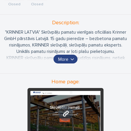
Closed
Closed
Description:
"KRINNER LATVIA" Skrūvpāļu pamatu vienīgais oficiālais Krinner
GmbH pārstāvis Latvijā. 15 gadu pieredze – bezbetona pamatu
risinājumos, KRINNER skrūvpāļi, skrūvpāļu pamatu eksperts.
Unikāls pamatu risinājums ar ļoti plašu pielietojumu.
KRINNER skrūvpāļu pamati ir videi draudzīgs risinājums, netiek
More
izrakņāta zeme, bojāts zālājs, apstādījumi, kā arī radīti būvgruži.
Viegli uzstādīt vietās kur grūti piekļūt ar smago tehniku un var
uzstādīt jebkuros laika apstākļos.
Home page:
www.krinner.lv