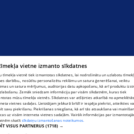
 tīmekļa vietne izmanto sīkdatnes
 tīmekļa vietnē tiek izmantotas sīkdatnes, lai nodrošinātu un uzlabotu tīmek
nes darbību., nosūtītu personalizētu reklāmu un satura ģenerēšanai, veiktu
āmas un satura mērījumus, auditorijas datu apkopošanu, kā arī produktu izst
zlabošanu. Zemāk sniedzam informāciju par visām sīkdatnēm, kuras tiek
ntotas mūsu tīmekļa vietnēs. Sīkdatnes var atšķirties atkarībā no apmeklētā
rneta vietnes sadaļas. Lietotājam jebkurā brīdī ir iespēja piekrist, atteikties va
īt savu piekrišanu. Piekrišanas sniegšana, kā arī tās atsaukšana vai mainīša
ecas uz visām interneta vietnes sadaļām. Vairāk informācijas par izmantotaj
atnēm skatīt
sīkdatņu izmantošanas noteikumos.
ĪT VISUS PARTNERUS
(1718) →