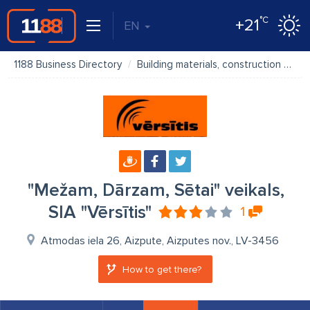
°C
+21
EN
1188 Business Directory
Building materials, construction materials
"Mežam, Dārzam, Sētai" veikals,
SIA "Vērsītis"
1
Atmodas iela 26, Aizpute, Aizputes nov., LV-3456
How to get there?