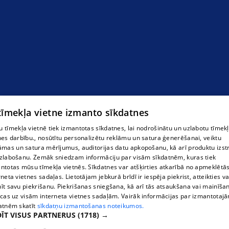
 tīmekļa vietne izmanto sīkdatnes
 tīmekļa vietnē tiek izmantotas sīkdatnes, lai nodrošinātu un uzlabotu tīmek
nes darbību., nosūtītu personalizētu reklāmu un satura ģenerēšanai, veiktu
āmas un satura mērījumus, auditorijas datu apkopošanu, kā arī produktu izst
zlabošanu. Zemāk sniedzam informāciju par visām sīkdatnēm, kuras tiek
ntotas mūsu tīmekļa vietnēs. Sīkdatnes var atšķirties atkarībā no apmeklētā
rneta vietnes sadaļas. Lietotājam jebkurā brīdī ir iespēja piekrist, atteikties va
īt savu piekrišanu. Piekrišanas sniegšana, kā arī tās atsaukšana vai mainīša
ecas uz visām interneta vietnes sadaļām. Vairāk informācijas par izmantotaj
atnēm skatīt
sīkdatņu izmantošanas noteikumos.
ĪT VISUS PARTNERUS
(1718) →