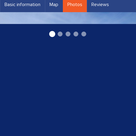
Basic information
Map
Photos
Reviews
Cēsu autoosta, AS "CATA"