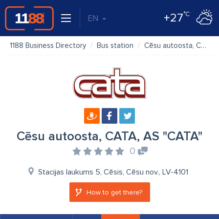
°C
+27
EN
1188 Business Directory
Bus station
Cēsu autoosta, CATA, AS "CATA"
Cēsu autoosta, CATA, AS "CATA"
0
Stacijas laukums 5, Cēsis, Cēsu nov., LV-4101
How to get there?