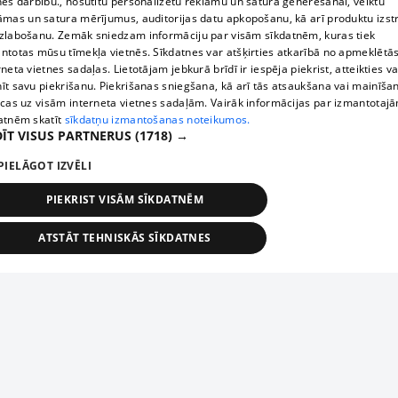
nes darbību., nosūtītu personalizētu reklāmu un satura ģenerēšanai, veiktu
āmas un satura mērījumus, auditorijas datu apkopošanu, kā arī produktu izst
zlabošanu. Zemāk sniedzam informāciju par visām sīkdatnēm, kuras tiek
ntotas mūsu tīmekļa vietnēs. Sīkdatnes var atšķirties atkarībā no apmeklētā
rneta vietnes sadaļas. Lietotājam jebkurā brīdī ir iespēja piekrist, atteikties va
īt savu piekrišanu. Piekrišanas sniegšana, kā arī tās atsaukšana vai mainīša
ecas uz visām interneta vietnes sadaļām. Vairāk informācijas par izmantotaj
atnēm skatīt
sīkdatņu izmantošanas noteikumos.
ĪT VISUS PARTNERUS
(1718) →
PIELĀGOT IZVĒLI
PIEKRIST VISĀM SĪKDATNĒM
ATSTĀT TEHNISKĀS SĪKDATNES
TEHNISKĀS/OBLIGĀTĀS
STATISTIKAS
MĒRĶĒŠANA
FUNKCIONĀLĀS
NEKLASIFICĒTĀS
ehniskās/obligātās
Statistikas
Mērķēšana
Funkcionālās
Neklasificēt