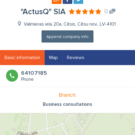
"ActusQ" SIA
0
Valmieras iela 20a, Cēsis, Cēsu nov., LV-4101
Append company info
Basic information
Map
Reviews
64107185
Phone
Branch:
Business consultations