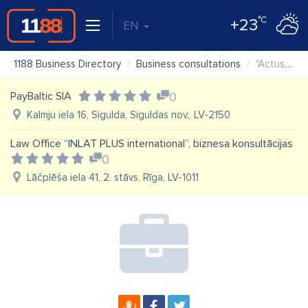
°C
+23
EN
1188 Business Directory
Business consultations
"ActusQ" SIA
PayBaltic SIA
0
Kalmju iela 16, Sigulda, Siguldas nov., LV-2150
Law Office “INLAT PLUS international”, biznesa konsultācijas
0
Lāčplēša iela 41, 2. stāvs, Rīga, LV-1011