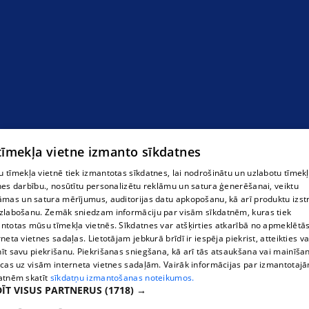
 tīmekļa vietne izmanto sīkdatnes
 tīmekļa vietnē tiek izmantotas sīkdatnes, lai nodrošinātu un uzlabotu tīmek
nes darbību., nosūtītu personalizētu reklāmu un satura ģenerēšanai, veiktu
āmas un satura mērījumus, auditorijas datu apkopošanu, kā arī produktu izst
zlabošanu. Zemāk sniedzam informāciju par visām sīkdatnēm, kuras tiek
ntotas mūsu tīmekļa vietnēs. Sīkdatnes var atšķirties atkarībā no apmeklētā
"Gusta Cafe"
rneta vietnes sadaļas. Lietotājam jebkurā brīdī ir iespēja piekrist, atteikties va
īt savu piekrišanu. Piekrišanas sniegšana, kā arī tās atsaukšana vai mainīša
ecas uz visām interneta vietnes sadaļām. Vairāk informācijas par izmantotaj
atnēm skatīt
sīkdatņu izmantošanas noteikumos.
ĪT VISUS PARTNERUS
(1718) →