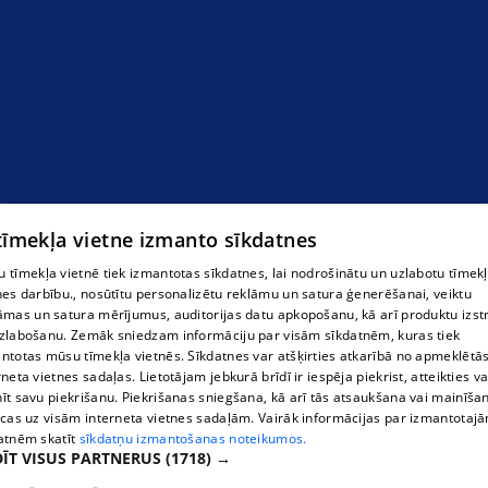
Kafejnīca
 tīmekļa vietne izmanto sīkdatnes
 tīmekļa vietnē tiek izmantotas sīkdatnes, lai nodrošinātu un uzlabotu tīmek
nes darbību., nosūtītu personalizētu reklāmu un satura ģenerēšanai, veiktu
āmas un satura mērījumus, auditorijas datu apkopošanu, kā arī produktu izst
zlabošanu. Zemāk sniedzam informāciju par visām sīkdatnēm, kuras tiek
ntotas mūsu tīmekļa vietnēs. Sīkdatnes var atšķirties atkarībā no apmeklētā
rneta vietnes sadaļas. Lietotājam jebkurā brīdī ir iespēja piekrist, atteikties va
īt savu piekrišanu. Piekrišanas sniegšana, kā arī tās atsaukšana vai mainīša
ecas uz visām interneta vietnes sadaļām. Vairāk informācijas par izmantotaj
atnēm skatīt
sīkdatņu izmantošanas noteikumos.
ĪT VISUS PARTNERUS
(1718) →