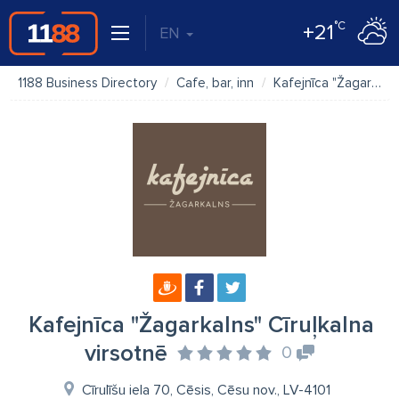
°C
+21
EN
1188 Business Directory
Cafe, bar, inn
Kafejnīca "Žagarkalns" Cīruļkalna virsotnē
Kafejnīca "Žagarkalns" Cīruļkalna
virsotnē
0
Cīrulīšu iela 70, Cēsis, Cēsu nov., LV-4101