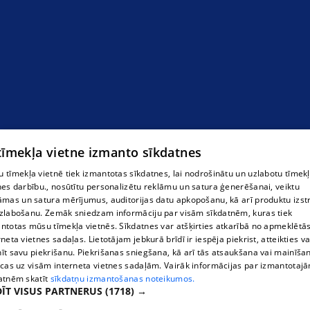
 tīmekļa vietne izmanto sīkdatnes
 tīmekļa vietnē tiek izmantotas sīkdatnes, lai nodrošinātu un uzlabotu tīmek
nes darbību., nosūtītu personalizētu reklāmu un satura ģenerēšanai, veiktu
āmas un satura mērījumus, auditorijas datu apkopošanu, kā arī produktu izst
zlabošanu. Zemāk sniedzam informāciju par visām sīkdatnēm, kuras tiek
ntotas mūsu tīmekļa vietnēs. Sīkdatnes var atšķirties atkarībā no apmeklētā
rneta vietnes sadaļas. Lietotājam jebkurā brīdī ir iespēja piekrist, atteikties va
īt savu piekrišanu. Piekrišanas sniegšana, kā arī tās atsaukšana vai mainīša
ecas uz visām interneta vietnes sadaļām. Vairāk informācijas par izmantotaj
atnēm skatīt
sīkdatņu izmantošanas noteikumos.
ĪT VISUS PARTNERUS
(1718) →