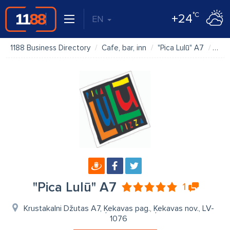
°C
+24
EN
1188 Business Directory
Cafe, bar, inn
"Pica Lulū" A7
Pho
"Pica Lulū" A7
1
Krustakalni Džutas A7, Ķekavas pag., Ķekavas nov., LV-
1076