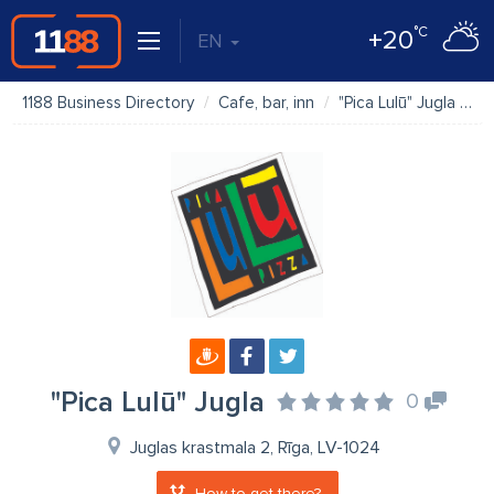
°C
+20
EN
1188 Business Directory
Cafe, bar, inn
"Pica Lulū" Jugla
P
"Pica Lulū" Jugla
0
Juglas krastmala 2, Rīga, LV-1024
How to get there?