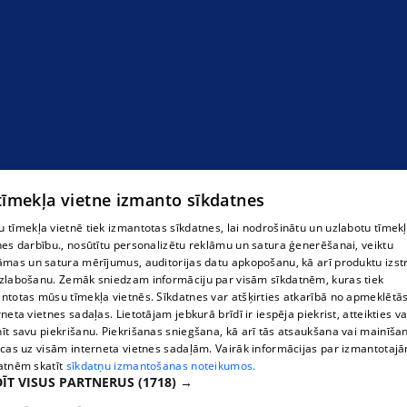
 tīmekļa vietne izmanto sīkdatnes
 tīmekļa vietnē tiek izmantotas sīkdatnes, lai nodrošinātu un uzlabotu tīmek
nes darbību., nosūtītu personalizētu reklāmu un satura ģenerēšanai, veiktu
āmas un satura mērījumus, auditorijas datu apkopošanu, kā arī produktu izst
zlabošanu. Zemāk sniedzam informāciju par visām sīkdatnēm, kuras tiek
ntotas mūsu tīmekļa vietnēs. Sīkdatnes var atšķirties atkarībā no apmeklētā
rneta vietnes sadaļas. Lietotājam jebkurā brīdī ir iespēja piekrist, atteikties va
īt savu piekrišanu. Piekrišanas sniegšana, kā arī tās atsaukšana vai mainīša
ecas uz visām interneta vietnes sadaļām. Vairāk informācijas par izmantotaj
atnēm skatīt
sīkdatņu izmantošanas noteikumos.
ĪT VISUS PARTNERUS
(1718) →