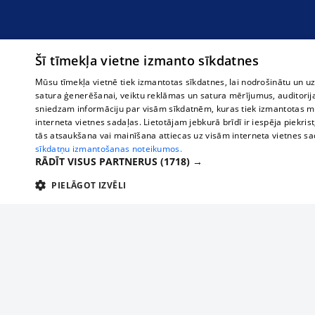
Šī tīmekļa vietne izmanto sīkdatnes
Mūsu tīmekļa vietnē tiek izmantotas sīkdatnes, lai nodrošinātu un u
satura ģenerēšanai, veiktu reklāmas un satura mērījumus, auditorij
sniedzam informāciju par visām sīkdatnēm, kuras tiek izmantotas mū
interneta vietnes sadaļas. Lietotājam jebkurā brīdī ir iespēja piekrist
tās atsaukšana vai mainīšana attiecas uz visām interneta vietnes s
sīkdatņu izmantošanas noteikumos.
RĀDĪT VISUS PARTNERUS
(1718) →
PIELĀGOT IZVĒLI
TEHNISKĀS/OBLIGĀTĀS
STATISTIKAS
M
Tehniskās/
Tehniskās/obligātās sīkdatnes nepieciešamas, lai lietotājs varētu brīvi apm
lietotājam nepieciešamo informāciju.
About us
Compan