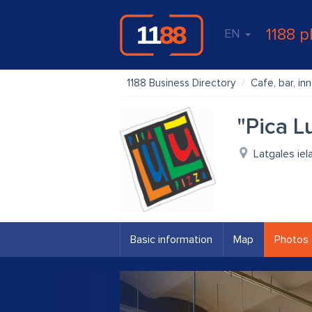
1188 p
EN
1188 Business Directory
Cafe, bar, inn
"Pica L
Latgales iel
Basic information
Map
Photos