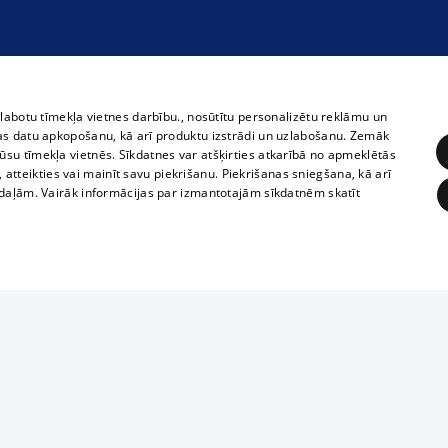
zlabotu tīmekļa vietnes darbību., nosūtītu personalizētu reklāmu un
as datu apkopošanu, kā arī produktu izstrādi un uzlabošanu. Zemāk
su tīmekļa vietnēs. Sīkdatnes var atšķirties atkarībā no apmeklētās
, atteikties vai mainīt savu piekrišanu. Piekrišanas sniegšana, kā arī
adaļām. Vairāk informācijas par izmantotajām sīkdatnēm skatīt
ĒRĶĒŠANA
FUNKCIONĀLĀS
NEKLASIFICĒTĀS
Reproduction, o
obligātās
Statistikas
Mērķēšana
Funkcionālās
Neklasificētās
parts or the i
parts of informa
eklēt un pārlūkot tīmekļa vietni un izmantot tās piedāvātās iespējas. Bez šīm sīkdatnēm 
Also automatic
ies
In the cinemas