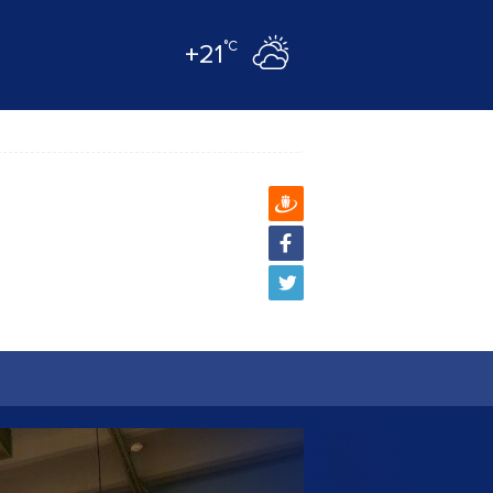
°C
+21