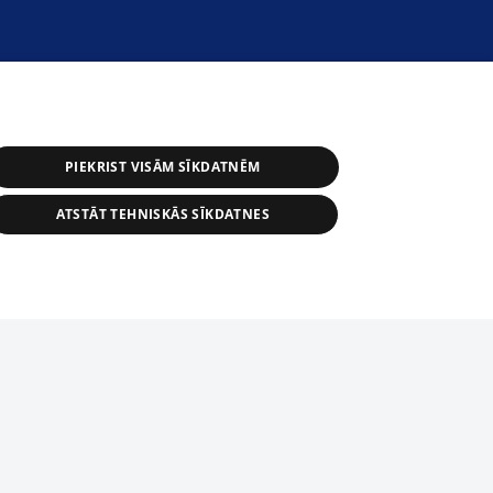
PIEKRIST VISĀM SĪKDATNĒM
ATSTĀT TEHNISKĀS SĪKDATNES
r distribution of 1188 database, its
nformation contained in the database, or
tion in any form is strictly prohibited.
tīmekļa vietne nevarēs pilnvērtīgi darboties un sniegt
 download is prohibited. Reproduction