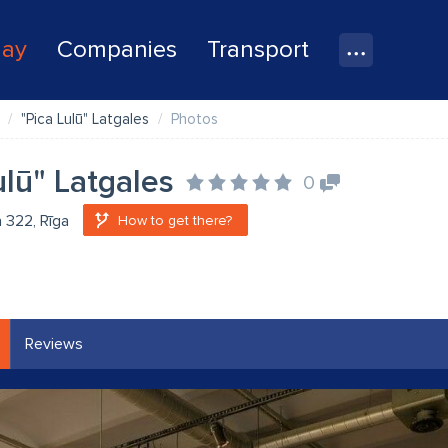
lay
Companies
Transport
"Pica Lulū" Latgales
Photos
ulū" Latgales
0
a 322, Rīga
How to get there?
Reviews