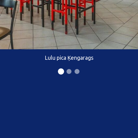
Lulu pica Ķengarags